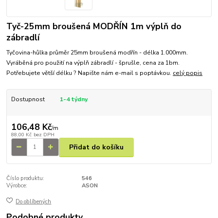
Tyč-25mm broušená MODŘÍN 1m výplň do
zábradlí
Tyčovina-hůlka průměr 25mm broušená modřín - délka 1.000mm.
Vyráběná pro použití na výplň zábradlí - šprušle, cena za 1bm.
Potřebujete větší délku ? Napište nám e-mail s poptávkou.
celý popis
Dostupnost
1-4 týdny
106,48 Kč
/
m
88,00 Kč
bez DPH
Přidat do košíku
Číslo produktu:
546
Výrobce:
ASON
Do oblíbených
Podobné produkty