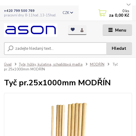
0
ks
+420 799 500 769
CZK
za
0,00 Kč
pracovní dny 8-11hod.,13-15hod.
Menu
Hledat
Úvod
Tyče, hůlky, kulatina, schodišťová madla
MODŘÍN
Tyč
pr.25x1000mm MODŘÍN
Tyč pr.25x1000mm MODŘÍN