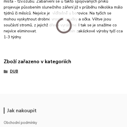
místa - tzv.ozubu. Zabarvení se u takto spojovaných prvků
projevuje působením slunečního záření již v průběhu několika málo
týdnů či měsíců. Nejvíce je viditelné u borovice. Na tyčích se
mohou vyskytnout drobné vrostlé součky a očka. Větve jsou
součástí stromů, z jejichž dřeva vyrábíme. I tak se je snažíme co
nejvíce eliminovat. Termín zakázkové výroby tyčí cca
1-3 týdny.
Zboží zařazeno v kategoriích
DUB
Jak nakoupit
Obchodní podmínky