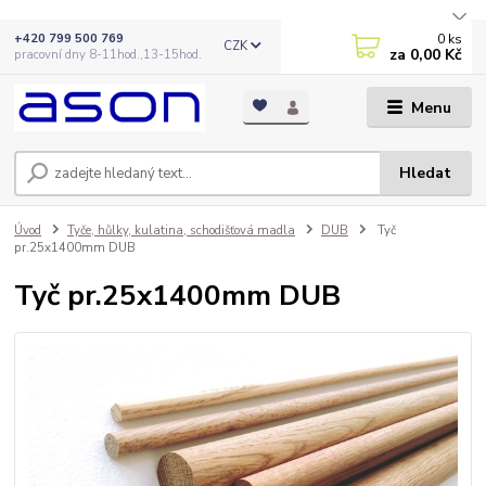
0
ks
+420 799 500 769
CZK
za
0,00 Kč
pracovní dny 8-11hod.,13-15hod.
Menu
Hledat
Úvod
Tyče, hůlky, kulatina, schodišťová madla
DUB
Tyč
pr.25x1400mm DUB
Tyč pr.25x1400mm DUB