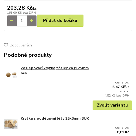
203,28 Kč
/
ks
168,00 Kč
bez DPH
Přidat do košíku
Do oblíbených
Podobné produkty
Zaslepovací krytka,záslepka Ø 25mm
buk
cena od
5,47 Kč
/
ks
cena od
4,52 Kč
bez DPH
Zvolit variantu
Krytka s podélnými léty 25x3mm BUK
cena od
8,81 Kč