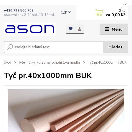
0
ks
+420 799 500 769
CZK
za
0,00 Kč
pracovní dny 8-11hod.,13-15hod.
Menu
Hledat
Úvod
Tyče, hůlky, kulatina, schodišťová madla
Tyč pr.40x1000mm BUK
Tyč pr.40x1000mm BUK