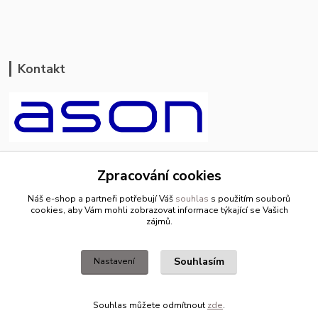
Kontakt
ason-vala.cz
Zpracování cookies
+420 799 500 769
Náš e-shop a partneři potřebují Váš
souhlas
s použitím souborů
pracovní dny 8-11hod.,13-15hod.
cookies, aby Vám mohli zobrazovat informace týkající se Vašich
zájmů.
info@ason-vala.cz
Souhlasím
Nastavení
Souhlas můžete odmítnout
zde
.
Vytvořeno na
Eshop-rychle.cz