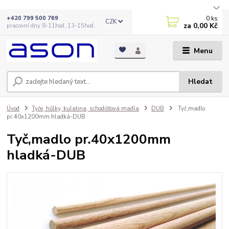
0
ks
+420 799 500 769
CZK
za
0,00 Kč
pracovní dny 8-11hod.,13-15hod.
Menu
Hledat
Úvod
Tyče, hůlky, kulatina, schodišťová madla
DUB
Tyč,madlo
pr.40x1200mm hladká-DUB
Tyč,madlo pr.40x1200mm
hladká-DUB