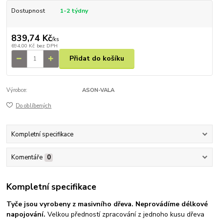
Dostupnost
1-2 týdny
839,74 Kč
/
ks
694,00 Kč
bez DPH
Přidat do košíku
Výrobce:
ASON-VALA
Do oblíbených
Kompletní specifikace
Komentáře
0
Kompletní specifikace
Tyče jsou vyrobeny z
masivního dřeva. Neprovádíme délkové
napojování.
Velkou předností zpracování z jednoho kusu dřeva