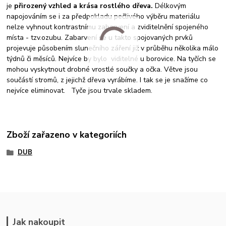
je
přirozený vzhled a krása rostlého dřeva.
Délkovým
napojováním se i za předpokladu pečlivého výběru materiálu
nelze vyhnout kontrastnímu zabarvení a zviditelnění spojeného
místa - tzv.ozubu. Zabarvení se u takto spojovaných prvků
projevuje působením slunečního záření již v průběhu několika málo
týdnů či měsíců. Nejvíce by bylo viditelné u borovice. Na tyčích se
mohou vyskytnout drobné vrostlé součky a očka. Větve jsou
součástí stromů, z jejichž dřeva vyrábíme. I tak se je snažíme co
nejvíce eliminovat. Tyče jsou trvale skladem.
Zboží zařazeno v kategoriích
DUB
Jak nakoupit