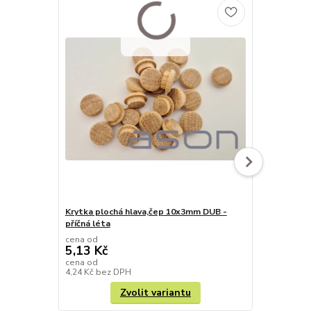
Krytka plochá hlava,čep 10x3mm DUB -
Krytka s po
příčná léta
cena od
cena od
5,13 Kč
10,02 Kč
cena od
cena od
4,24 Kč
bez DPH
8,28 Kč
bez 
Zvolit variantu