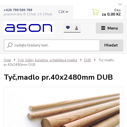
0
ks
+420 799 500 769
CZK
za
0,00 Kč
pracovní dny 8-11hod.,13-15hod.
Menu
Hledat
Úvod
Tyče, hůlky, kulatina, schodišťová madla
DUB
Tyč,madlo
pr.40x2480mm DUB
Tyč,madlo pr.40x2480mm DUB