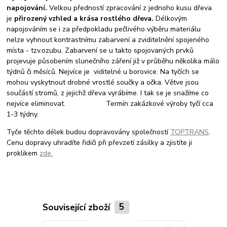
napojování.
Velkou předností zpracování z jednoho kusu dřeva
je
přirozený vzhled a krása rostlého dřeva.
Délkovým
napojováním se i za předpokladu pečlivého výběru materiálu
nelze vyhnout kontrastnímu zabarvení a zviditelnění spojeného
místa - tzv.ozubu. Zabarvení se u takto spojovaných prvků
projevuje působením slunečního záření již v průběhu několika málo
týdnů či měsíců. Nejvíce je viditelné u borovice. Na tyčích se
mohou vyskytnout drobné vrostlé součky a očka. Větve jsou
součástí stromů, z jejichž dřeva vyrábíme. I tak se je snažíme co
nejvíce eliminovat. Termín zakázkové výroby tyčí cca
1-3 týdny.
Tyče těchto délek budou dopravovány společností
TOPTRANS
.
Cenu dopravy uhradíte řidiči při převzetí zásilky a zjistíte ji
proklikem
zde.
Související zboží
5