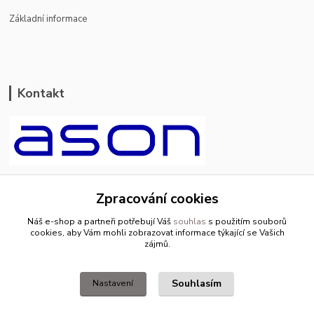
Základní informace
Kontakt
ason-vala.cz
Zpracování cookies
+420 799 500 769
Náš e-shop a partneři potřebují Váš
souhlas
s použitím souborů
pracovní dny 8-11hod.,13-15hod.
cookies, aby Vám mohli zobrazovat informace týkající se Vašich
zájmů.
info@ason-vala.cz
Souhlasím
Nastavení