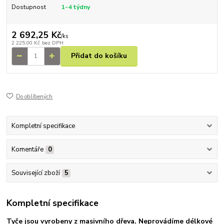
Dostupnost
1-4 týdny
2 692,25 Kč
/
ks
2 225,00 Kč
bez DPH
Přidat do košíku
Do oblíbených
Kompletní specifikace
Komentáře
0
Související zboží
5
Kompletní specifikace
Tyče jsou vyrobeny z
masivního dřeva. Neprovádíme délkové