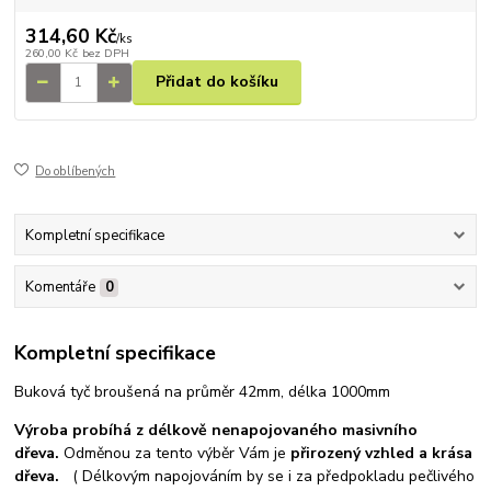
314,60 Kč
/
ks
260,00 Kč
bez DPH
Přidat do košíku
Do oblíbených
Kompletní specifikace
Komentáře
0
Kompletní specifikace
Buková tyč broušená na průměr 42mm, délka 1000mm
Výroba probíhá z délkově
nenapojovaného masivního
dřeva.
Odměnou za tento výběr Vám je
přirozený vzhled a krása
dřeva.
(
Délkovým napojováním by se i za předpokladu pečlivého