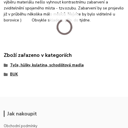
výběru materiálu nešlo vyhnout kontrastnímu zabarvení a
zviditelnění spojeného místa - tzv.ozubu. Zabarvení by se projevilo
již v průběhu několika málo měsíců. Nejvíce by bylo viditelné u
borovice ) Obvykle skladem, příp. do týdne.
Zboží zařazeno v kategoriích
Tyče, hůlky, kulatina, schodišťová madla
BUK
Jak nakoupit
Obchodní podmínky