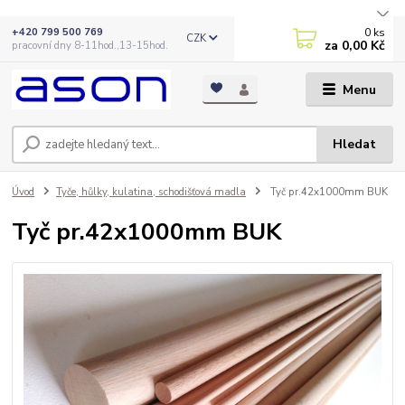
0
ks
+420 799 500 769
CZK
za
0,00 Kč
pracovní dny 8-11hod.,13-15hod.
Menu
Hledat
Úvod
Tyče, hůlky, kulatina, schodišťová madla
Tyč pr.42x1000mm BUK
Tyč pr.42x1000mm BUK