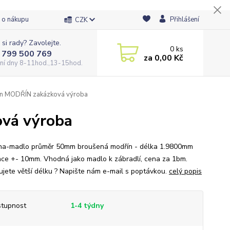
 o nákupu
Přihlášení
CZK
 si rady? Zavolejte.
0
ks
 799 500 769
za
0,00 Kč
ní dny 8-11hod.,13-15hod.
 MODŘÍN zakázková výroba
vá výroba
na-madlo průměr 50mm broušená modřín - délka 1.9800mm
nce +- 10mm. Vhodná jako madlo k zábradlí, cena za 1bm.
ujete větší délku ? Napište nám e-mail s poptávkou.
celý popis
tupnost
1-4 týdny