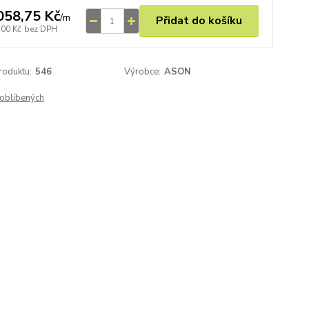
058,75 Kč
/
m
Přidat do košíku
,00 Kč
bez DPH
roduktu:
546
Výrobce:
ASON
oblíbených