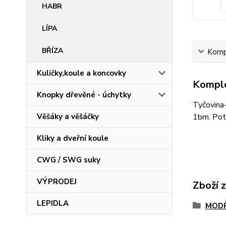
HABR
LÍPA
BŘÍZA
Kompl
Kuličky,koule a koncovky
Komple
Knopky dřevěné - úchytky
Tyčovina
1bm. Pot
Věšáky a věšáčky
Kliky a dveřní koule
CWG / SWG suky
VÝPRODEJ
Zboží 
LEPIDLA
MODŘ