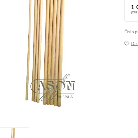
1 
875
Číslo p
Do 