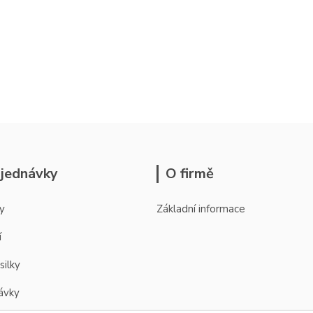
jednávky
O firmě
y
Základní informace
í
silky
ávky