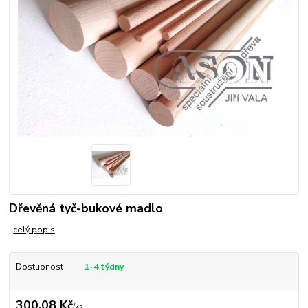
Dřevěná tyč-bukové madlo
celý popis
Dostupnost
1-4 týdny
300,08 Kč
/
ks