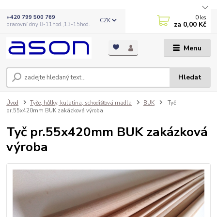
0
ks
+420 799 500 769
CZK
za
0,00 Kč
pracovní dny 8-11hod.,13-15hod.
Menu
Hledat
Úvod
Tyče, hůlky, kulatina, schodišťová madla
BUK
Tyč
pr.55x420mm BUK zakázková výroba
Tyč pr.55x420mm BUK zakázková
výroba