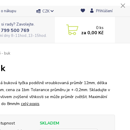
 o nákupu
Přihlášení
CZK
 si rady? Zavolejte.
0
ks
 799 500 769
za
0,00 Kč
ní dny 8-11hod.,13-15hod.
 - buk
uk
á buková tyčka podélně vroubkovaná průměr 12mm, délka
m, cena za 1bm Tolerance průměru je +-0,2mm. Skladujte v
 vlivem zvýšené vlhkosti se může průměr zvětšit. Maximální
b do 8mm/m
celý popis
tupnost
SKLADEM