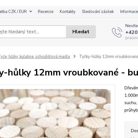
atba CZK / EUR
Recenze
Kontakty
Sledování zásilek
Informace
Nevíte
Hledat
+420
pracov
yče, hůlky, kulatina, schodišťová madla
Tyčky-hůlky 12mm vroubkované
y-hůlky 12mm vroubkované - b
Dřevěn
1.000m
suchu,
průhy
Dos