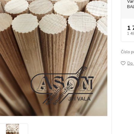
Var
BA
1 
1 4
Číslo p
Do 