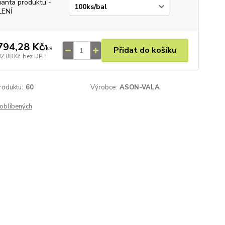
ianta produktu -
LENÍ
794,28 Kč
/
ks
Přidat do košíku
82,88 Kč
bez DPH
roduktu:
60
Výrobce:
ASON-VALA
oblíbených