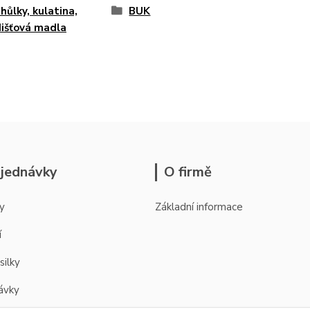
 hůlky, kulatina,
BUK
išťová madla
jednávky
O firmě
y
Základní informace
í
silky
ávky