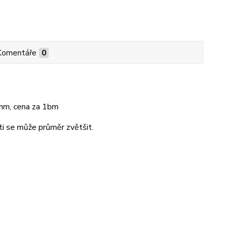
Komentáře
0
mm, cena za 1bm
ti se může průměr zvětšit.