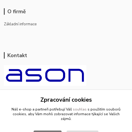
O firmě
Základní informace
Kontakt
ason-vala.cz
Zpracování cookies
+420 799 500 769
Náš e-shop a partneři potřebují Váš
souhlas
s použitím souborů
pracovní dny 8-11hod.,13-15hod.
cookies, aby Vám mohli zobrazovat informace týkající se Vašich
zájmů.
info@ason-vala.cz