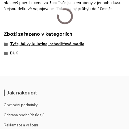
hlazený povrch, cena za 1bm.Tyče jsou vyrobeny z jednoho kusu.
Nejsou délkově napojované. Tolerovaný průhyb do 10mm/m
Zboží zařazeno v kategoriích
Tyče, hůlky, kulatina, schodišťová madla
BUK
Jak nakoupit
Obchodní podmínky
Ochrana osobních údajů
Reklamace a vrácení