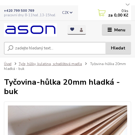
0
ks
+420 799 500 769
CZK
za
0,00 Kč
pracovní dny 8-11hod.,13-15hod.
Menu
Hledat
Úvod
Tyče, hůlky, kulatina, schodišťová madla
Tyčovina-hůlka 20mm
hladká - buk
Tyčovina-hůlka 20mm hladká -
buk