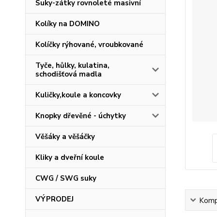
Suky-zátky rovnoleté masivní
Kolíky na DOMINO
Kolíčky rýhované, vroubkované
Tyče, hůlky, kulatina,
schodišťová madla
Kuličky,koule a koncovky
Knopky dřevěné - úchytky
Věšáky a věšáčky
Kliky a dveřní koule
CWG / SWG suky
VÝPRODEJ
Kompl