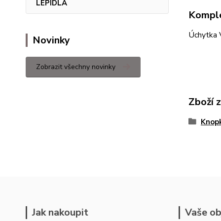
LEPIDLA
Komple
Úchytka 
Novinky
Zobrazit všechny novinky
Zboží 
Knopk
Jak nakoupit
Vaše ob