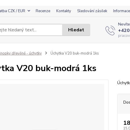
atba CZK / EUR
Recenze
Kontakty
Sledování zásilek
Informace
Nevíte
Hledat
+420
pracov
nopky dřevěné - úchytky
Úchytka V20 buk-modrá 1ks
tka V20 buk-modrá 1ks
Úchytk
Dos
18
15,