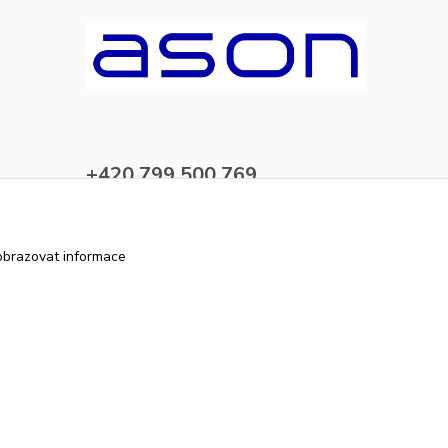
ason-vala.cz
+420 799 500 769
pracovní dny 8-11hod.,13-15hod.
info@ason-vala.cz
obrazovat informace
Vytvořeno na
Eshop-rychle.cz