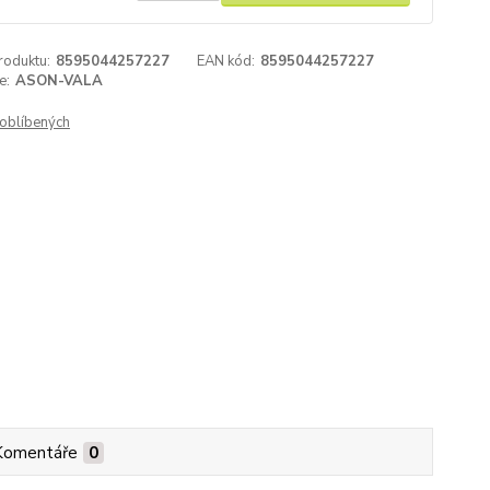
roduktu:
8595044257227
EAN kód:
8595044257227
e:
ASON-VALA
oblíbených
Komentáře
0