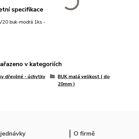
tní specifikace
V20 buk-modrá 1ks -
zařazeno v kategoriích
y dřevěné - úchytky
BUK malá velikost ( do
20mm )
jednávky
O firmě