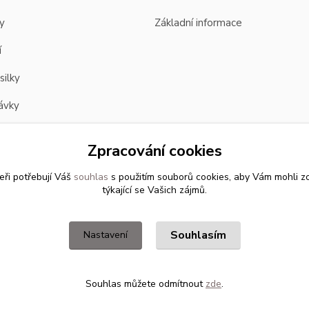
y
Základní informace
í
silky
ávky
Zpracování cookies
eři potřebují Váš
souhlas
s použitím souborů cookies, aby Vám mohli z
týkající se Vašich zájmů.
Souhlasím
Nastavení
Souhlas můžete odmítnout
zde
.