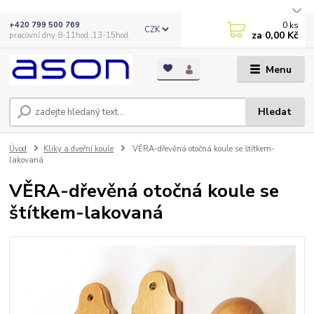
0
ks
+420 799 500 769
CZK
za
0,00 Kč
pracovní dny 8-11hod.,13-15hod.
Menu
Hledat
Úvod
Kliky a dveřní koule
VĚRA-dřevěná otočná koule se štítkem-
lakovaná
VĚRA-dřevěná otočná koule se
štítkem-lakovaná