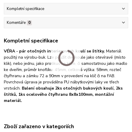
Kompletní specifikace
Komentáře
0
Kompletní specifikace
VÉRA - pár otočných interierových koulí se štítky.
Materiál
použitý na výrobu-buk. Lze použít dvě koule jako otevíravé (místo
klik), nebo jednu, jako protikus ke klice, či samostatnou jako madlo
ke dveřím, průměr knoflíku: 45mm, celková výška: 58mm, rozteč
čtyřhranu a zámku 72 a 90mm v provedení na klíč či na FAB.
Povrchová úprava je prováděna PU nábytkovými laky ve třech
vrstvách.
Balení obsahuje 2ks otočných bukových koulí, 2ks
štítků, 1ks ocelového čtyřhranu 8x8x100mm, montážní
materiál.
Zboží zařazeno v kategoriích