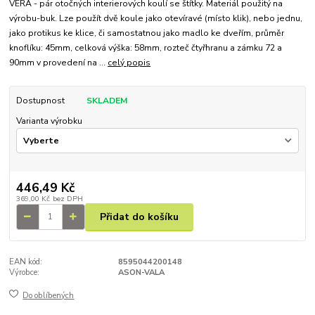
VÉRA - pár otočných interierových koulí se štítky. Materiál použitý na
výrobu-buk. Lze použít dvě koule jako otevíravé (místo klik), nebo jednu,
jako protikus ke klice, či samostatnou jako madlo ke dveřím, průměr
knoflíku: 45mm, celková výška: 58mm, rozteč čtyřhranu a zámku 72 a
90mm v provedení na ...
celý popis
Dostupnost
SKLADEM
Varianta výrobku
446,49 Kč
369,00 Kč
bez DPH
Přidat do košíku
EAN kód:
8595044200148
Výrobce:
ASON-VALA
Do oblíbených