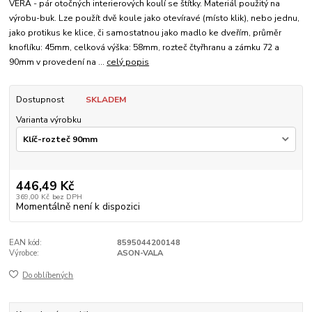
VÉRA - pár otočných interierových koulí se štítky. Materiál použitý na
výrobu-buk. Lze použít dvě koule jako otevíravé (místo klik), nebo jednu,
jako protikus ke klice, či samostatnou jako madlo ke dveřím, průměr
knoflíku: 45mm, celková výška: 58mm, rozteč čtyřhranu a zámku 72 a
90mm v provedení na ...
celý popis
Dostupnost
SKLADEM
Varianta výrobku
446,49 Kč
369,00 Kč
bez DPH
Momentálně není k dispozici
EAN kód:
8595044200148
Výrobce:
ASON-VALA
Do oblíbených