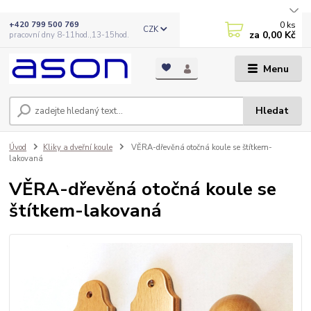
0
ks
+420 799 500 769
CZK
za
0,00 Kč
pracovní dny 8-11hod.,13-15hod.
Menu
Hledat
Úvod
Kliky a dveřní koule
VĚRA-dřevěná otočná koule se štítkem-
lakovaná
VĚRA-dřevěná otočná koule se
štítkem-lakovaná