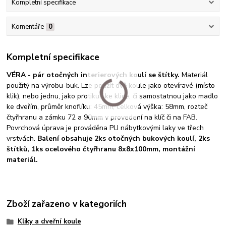
Kompletní specifikace
Komentáře
0
Kompletní specifikace
VÉRA - pár otočných interierových koulí se štítky.
Materiál
použitý na výrobu-buk. Lze použít dvě koule jako otevíravé (místo
klik), nebo jednu, jako protikus ke klice, či samostatnou jako madlo
ke dveřím, průměr knoflíku: 45mm, celková výška: 58mm, rozteč
čtyřhranu a zámku 72 a 90mm v provedení na klíč či na FAB.
Povrchová úprava je prováděna PU nábytkovými laky ve třech
vrstvách.
Balení obsahuje 2ks otočných bukových koulí, 2ks
štítků, 1ks ocelového čtyřhranu 8x8x100mm, montážní
materiál.
Zboží zařazeno v kategoriích
Kliky a dveřní koule