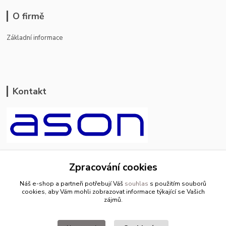
O firmě
Základní informace
Kontakt
ason-vala.cz
Zpracování cookies
+420 799 500 769
Náš e-shop a partneři potřebují Váš
souhlas
s použitím souborů
pracovní dny 8-11hod.,13-15hod.
cookies, aby Vám mohli zobrazovat informace týkající se Vašich
zájmů.
info@ason-vala.cz