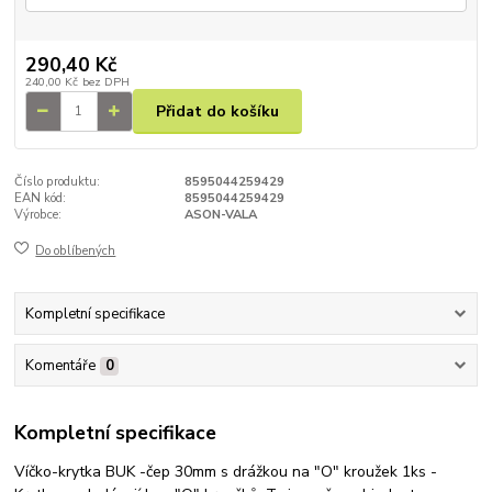
290,40 Kč
240,00 Kč
bez DPH
Přidat do košíku
Číslo produktu:
8595044259429
EAN kód:
8595044259429
Výrobce:
ASON-VALA
Do oblíbených
Kompletní specifikace
Komentáře
0
Kompletní specifikace
Víčko-krytka BUK -čep 30mm s drážkou na "O" kroužek 1ks -