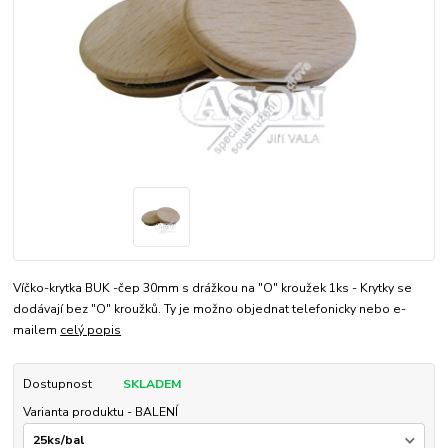
Víčko-krytka BUK -čep 30mm s drážkou na "O" kroužek 1ks - Krytky se
dodávají bez "O" kroužků. Ty je možno objednat telefonicky nebo e-
mailem
celý popis
Dostupnost
SKLADEM
Varianta produktu - BALENÍ