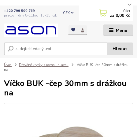
0
ks
+420 799 500 769
CZK
za
0,00 Kč
pracovní dny 8-11hod.,13-15hod.
Menu
Hledat
Úvod
Dřevěné krytky s rovnou hlavou
Víčko BUK -čep 30mm s drážkou
na
Víčko BUK -čep 30mm s drážkou
na