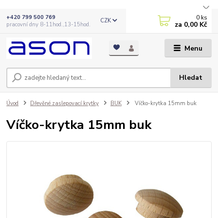
0
ks
+420 799 500 769
CZK
za
0,00 Kč
pracovní dny 8-11hod.,13-15hod.
Menu
Hledat
Úvod
Dřevěné zaslepovací krytky
BUK
Víčko-krytka 15mm buk
Víčko-krytka 15mm buk