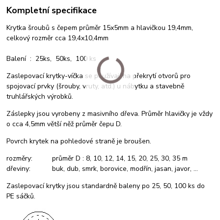
Kompletní specifikace
Krytka šroubů s čepem průměr 15x5mm a hlavičkou 19,4mm,
celkový rozměr cca 19,4x10,4mm
Balení : 25ks, 50ks, 100 ks
Zaslepovací krytky-víčka se používají na překrytí otvorů pro
spojovací prvky (šrouby, vruty, atd.) u nábytku a stavebně
truhlářských výrobků.
Záslepky jsou vyrobeny z masivního dřeva. Průměr hlavičky je vždy
o cca 4,5mm větší něž průměr čepu D.
Povrch krytek na pohledové straně je broušen.
rozměry: průměr D : 8, 10, 12, 14, 15, 20, 25, 30, 35 m
dřeviny: buk, dub, smrk, borovice, modřín, jasan, javor, ...
Zaslepovací krytky jsou standardně baleny po 25, 50, 100 ks do
PE sáčků.