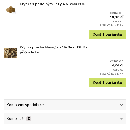
Krytka s podélnými léty 40x3mm BUK
cena od
10,02 Kč
cena od
8,28 Kč
bez DPH
Zvolit variantu
Krytka plochá hlava,čep 15x3mm DUB -
příčná léta
cena od
4,74 Kč
cena od
3,92 Kč
bez DPH
Zvolit variantu
Kompletní specifikace
Komentáře
0