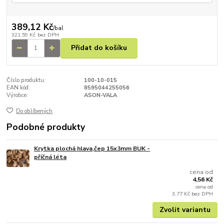
389,12 Kč
/
bal
321,59 Kč
bez DPH
Přidat do košíku
Číslo produktu:
100-10-015
EAN kód:
8595044255056
Výrobce:
ASON-VALA
Do oblíbených
Podobné produkty
Krytka plochá hlava,čep 15x3mm BUK -
příčná léta
cena od
4,56 Kč
cena od
3,77 Kč
bez DPH
Zvolit variantu