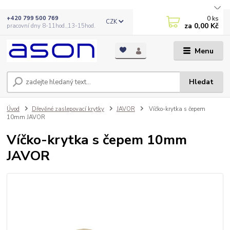
0
ks
+420 799 500 769
CZK
za
0,00 Kč
pracovní dny 8-11hod.,13-15hod.
Menu
Hledat
Úvod
Dřevěné zaslepovací krytky
JAVOR
Víčko-krytka s čepem
10mm JAVOR
Víčko-krytka s čepem 10mm
JAVOR