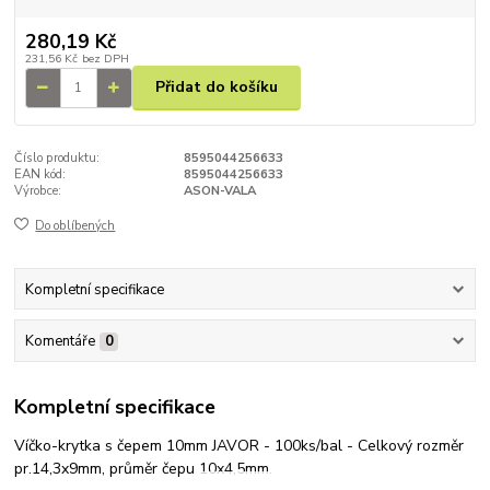
280,19 Kč
231,56 Kč
bez DPH
Přidat do košíku
Číslo produktu:
8595044256633
EAN kód:
8595044256633
Výrobce:
ASON-VALA
Do oblíbených
Kompletní specifikace
Komentáře
0
Kompletní specifikace
Víčko-krytka s čepem 10mm JAVOR - 100ks/bal - Celkový rozměr
pr.14,3x9mm, průměr čepu 10x4,5mm.