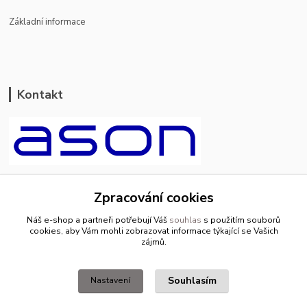
Základní informace
Kontakt
ason-vala.cz
Zpracování cookies
+420 799 500 769
Náš e-shop a partneři potřebují Váš
souhlas
s použitím souborů
pracovní dny 8-11hod.,13-15hod.
cookies, aby Vám mohli zobrazovat informace týkající se Vašich
zájmů.
info@ason-vala.cz
Souhlasím
Nastavení