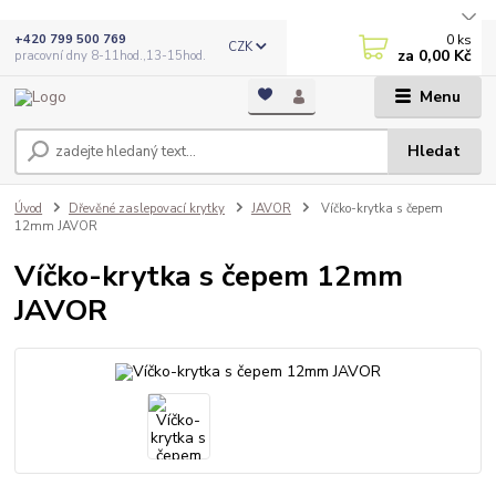
0
ks
+420 799 500 769
CZK
za
0,00 Kč
pracovní dny 8-11hod.,13-15hod.
Menu
Hledat
Úvod
Dřevěné zaslepovací krytky
JAVOR
Víčko-krytka s čepem
12mm JAVOR
Víčko-krytka s čepem 12mm
JAVOR