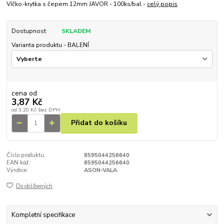
Víčko-krytka s čepem 12mm JAVOR - 100ks/bal -
celý popis
Dostupnost
SKLADEM
Varianta produktu - BALENÍ
cena od
3,87 Kč
od
3,20 Kč
bez DPH
Přidat do košíku
Číslo produktu:
8595044256640
EAN kód:
8595044256640
Výrobce:
ASON-VALA
Do oblíbených
Kompletní specifikace