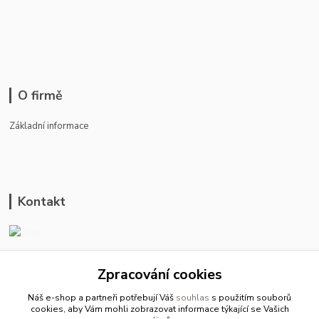
O firmě
Základní informace
Kontakt
ason-vala.cz
Zpracování cookies
+420 799 500 769
Náš e-shop a partneři potřebují Váš
souhlas
s použitím souborů
pracovní dny 8-11hod.,13-15hod.
cookies, aby Vám mohli zobrazovat informace týkající se Vašich