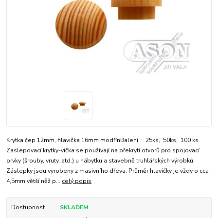
Krytka čep 12mm, hlavička 16mm modřínBalení : 25ks, 50ks, 100 ks
Zaslepovací krytky-víčka se používají na překrytí otvorů pro spojovací
prvky (šrouby, vruty, atd.) u nábytku a stavebně truhlářských výrobků.
Záslepky jsou vyrobeny z masivního dřeva. Průměr hlavičky je vždy o cca
4,5mm větší něž p...
celý popis
Dostupnost
SKLADEM