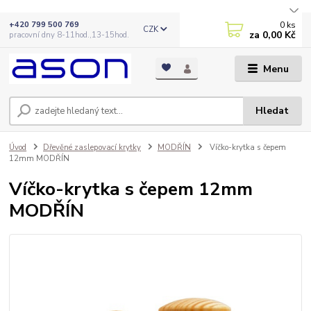
0
ks
+420 799 500 769
CZK
za
0,00 Kč
pracovní dny 8-11hod.,13-15hod.
Menu
Hledat
Úvod
Dřevěné zaslepovací krytky
MODŘÍN
Víčko-krytka s čepem
12mm MODŘÍN
Víčko-krytka s čepem 12mm
MODŘÍN