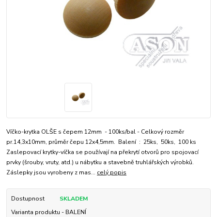
Víčko-krytka OLŠE s čepem 12mm - 100ks/bal - Celkový rozměr
pr.14,3x10mm, průměr čepu 12x4,5mm. Balení : 25ks, 50ks, 100 ks
Zaslepovací krytky-víčka se používají na překrytí otvorů pro spojovací
prvky (šrouby, vruty, atd.) u nábytku a stavebně truhlářských výrobků.
Záslepky jsou vyrobeny z mas...
celý popis
Dostupnost
SKLADEM
Varianta produktu - BALENÍ