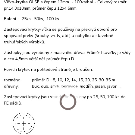
Víčko-krytka OLŠE s čepem 12mm - 100ks/bal - Celkový rozměr
pr.14,3x10mm, průměr čepu 12x4,5mm.
Balení : 25ks, 50ks, 100 ks
Zaslepovací krytky-víčka se používají na překrytí otvorů pro
spojovací prvky (šrouby, vruty, atd.) u nábytku a stavebně
truhlářských výrobků.
Záslepky jsou vyrobeny z masivního dřeva. Průměr hlavičky je vždy
o cca 4,5mm větší něž průměr čepu D.
Povrch krytek na pohledové straně je broušen.
rozměry: průměr D : 8, 10, 12, 14, 15, 20, 25, 30, 35 m
dřeviny: buk, dub, smrk, borovice, modřín, jasan, javor, ...
Zaslepovací krytky jsou standardně baleny po 25, 50, 100 ks do
PE sáčků.