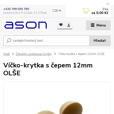
0
ks
+420 799 500 769
CZK
za
0,00 Kč
pracovní dny 8-11hod.,13-15hod.
Menu
Hledat
Úvod
Dřevěné zaslepovací krytky
Víčko-krytka s čepem 12mm OLŠE
Víčko-krytka s čepem 12mm
OLŠE