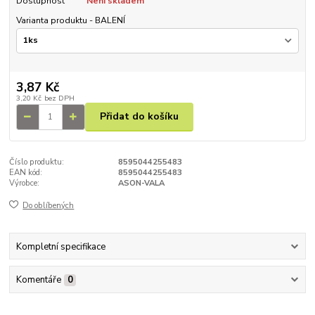
Dostupnost
Není skladem
Varianta produktu - BALENÍ
3,87 Kč
3,20 Kč
bez DPH
Přidat do košíku
Číslo produktu:
8595044255483
EAN kód:
8595044255483
Výrobce:
ASON-VALA
Do oblíbených
Kompletní specifikace
Komentáře
0