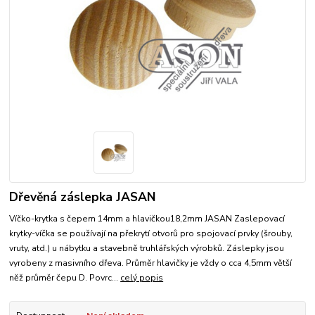
Dřevěná záslepka JASAN
Víčko-krytka s čepem 14mm a hlavičkou18,2mm JASAN Zaslepovací
krytky-víčka se používají na překrytí otvorů pro spojovací prvky (šrouby,
vruty, atd.) u nábytku a stavebně truhlářských výrobků. Záslepky jsou
vyrobeny z masivního dřeva. Průměr hlavičky je vždy o cca 4,5mm větší
něž průměr čepu D. Povrc...
celý popis