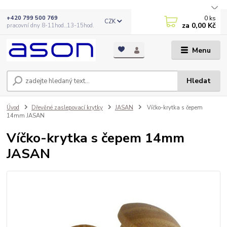
0
ks
+420 799 500 769
CZK
za
0,00 Kč
pracovní dny 8-11hod.,13-15hod.
Menu
Hledat
Úvod
Dřevěné zaslepovací krytky
JASAN
Víčko-krytka s čepem
14mm JASAN
Víčko-krytka s čepem 14mm
JASAN