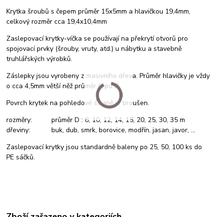
Krytka šroubů s čepem průměr 15x5mm a hlavičkou 19,4mm,
celkový rozměr cca 19,4x10,4mm
Zaslepovací krytky-víčka se používají na překrytí otvorů pro
spojovací prvky (šrouby, vruty, atd.) u nábytku a stavebně
truhlářských výrobků.
Záslepky jsou vyrobeny z masivního dřeva. Průměr hlavičky je vždy
o cca 4,5mm větší něž průměr čepu D.
Povrch krytek na pohledové straně je broušen.
rozměry: průměr D : 8, 10, 12, 14, 15, 20, 25, 30, 35 m
dřeviny: buk, dub, smrk, borovice, modřín, jasan, javor, ...
Zaslepovací krytky jsou standardně baleny po 25, 50, 100 ks do
PE sáčků.
Zboží zařazeno v kategoriích