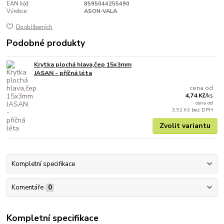
EAN kód:
8595044255490
Výrobce:
ASON-VALA
Do oblíbených
Podobné produkty
Krytka plochá hlava,čep 15x3mm
JASAN - příčná léta
cena od
4,74 Kč
/
ks
cena od
3,92 Kč
bez DPH
Zvolit variantu
Kompletní specifikace
Komentáře
0
Kompletní specifikace