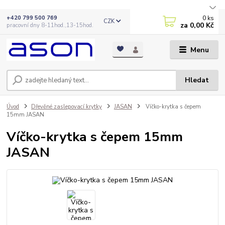
0
ks
+420 799 500 769
CZK
za
0,00 Kč
pracovní dny 8-11hod.,13-15hod.
Menu
Hledat
Úvod
Dřevěné zaslepovací krytky
JASAN
Víčko-krytka s čepem
15mm JASAN
Víčko-krytka s čepem 15mm
JASAN