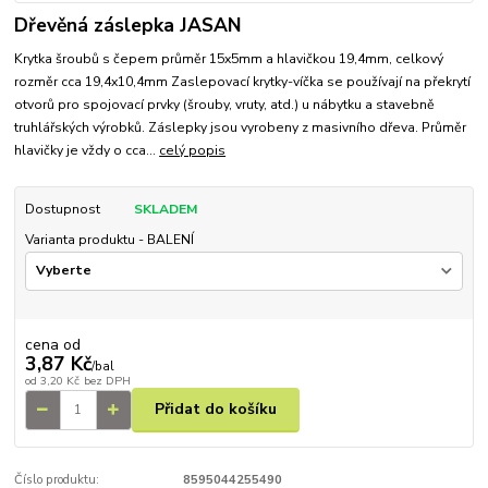
Dřevěná záslepka JASAN
Krytka šroubů s čepem průměr 15x5mm a hlavičkou 19,4mm, celkový
rozměr cca 19,4x10,4mm Zaslepovací krytky-víčka se používají na překrytí
otvorů pro spojovací prvky (šrouby, vruty, atd.) u nábytku a stavebně
truhlářských výrobků. Záslepky jsou vyrobeny z masivního dřeva. Průměr
hlavičky je vždy o cca...
celý popis
Dostupnost
SKLADEM
Varianta produktu - BALENÍ
cena od
3,87 Kč
/
bal
od
3,20 Kč
bez DPH
Přidat do košíku
Číslo produktu:
8595044255490