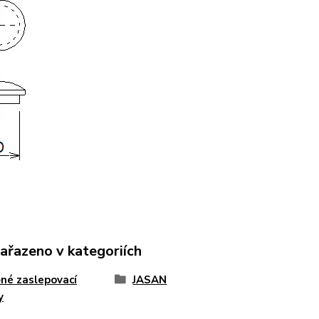
zařazeno v kategoriích
né zaslepovací
JASAN
y