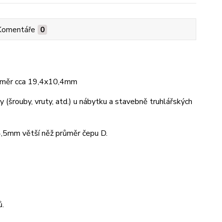
Komentáře
0
ozměr cca 19,4x10,4mm
y (šrouby, vruty, atd.) u nábytku a stavebně truhlářských
 4,5mm větší něž průměr čepu D.
ů.