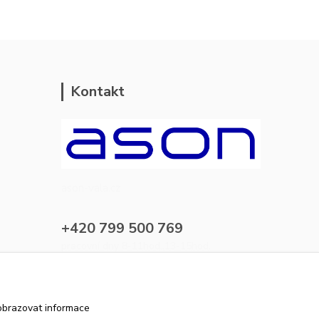
Kontakt
ason-vala.cz
+420 799 500 769
pracovní dny 8-11hod.,13-15hod.
info@ason-vala.cz
obrazovat informace