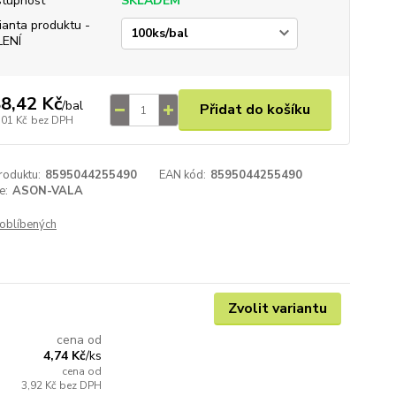
tupnost
SKLADEM
ianta produktu -
LENÍ
8,42 Kč
/
bal
Přidat do košíku
,01 Kč
bez DPH
roduktu:
8595044255490
EAN kód:
8595044255490
e:
ASON-VALA
oblíbených
Zvolit variantu
cena od
4,74 Kč
/
ks
cena od
3,92 Kč
bez DPH