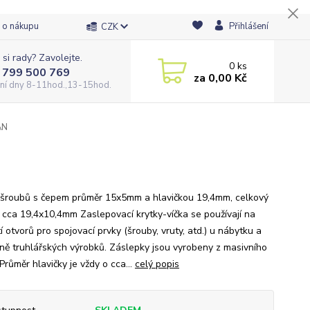
 o nákupu
Přihlášení
CZK
 si rady? Zavolejte.
0
ks
 799 500 769
za
0,00 Kč
ní dny 8-11hod.,13-15hod.
AN
 šroubů s čepem průměr 15x5mm a hlavičkou 19,4mm, celkový
 cca 19,4x10,4mm Zaslepovací krytky-víčka se používají na
í otvorů pro spojovací prvky (šrouby, vruty, atd.) u nábytku a
ně truhlářských výrobků. Záslepky jsou vyrobeny z masivního
Průměr hlavičky je vždy o cca...
celý popis