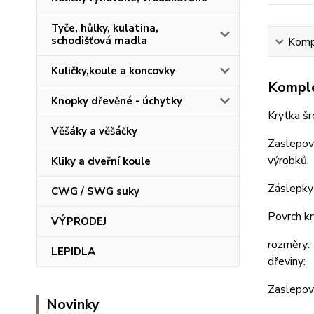
Tyče, hůlky, kulatina,
schodišťová madla
Kompl
Kuličky,koule a koncovky
Komple
Knopky dřevěné - úchytky
Krytka š
Věšáky a věšáčky
Zaslepova
výrobků.
Kliky a dveřní koule
Záslepky 
CWG / SWG suky
Povrch kr
VÝPRODEJ
rozměry:
LEPIDLA
dřeviny: 
Zaslepova
Novinky