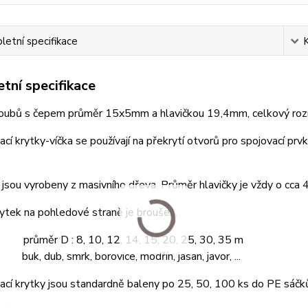
etní specifikace
tní specifikace
roubů s čepem průměr 15x5mm a hlavičkou 19,4mm, celkový r
cí krytky-víčka se používají na překrytí otvorů pro spojovací prvk
jsou vyrobeny z masivního dřeva. Průměr hlavičky je vždy o cca
ytek na pohledové straně je broušen.
 průměr D : 8, 10, 12, 14, 15, 20, 25, 30, 35 m
buk, dub, smrk, borovice, modřín, jasan, javor, ...
cí krytky jsou standardně baleny po 25, 50, 100 ks do PE sáčk