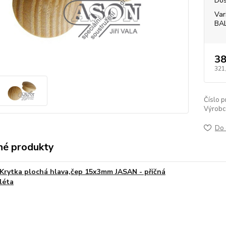
Dos
Var
BA
38
321
Číslo p
Výrobc
Do 
é produkty
Krytka plochá hlava,čep 15x3mm JASAN - příčná
léta