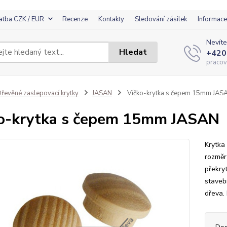
atba CZK / EUR
Recenze
Kontakty
Sledování zásilek
Informace
Nevíte
Hledat
+420
pracov
řevěné zaslepovací krytky
JASAN
Víčko-krytka s čepem 15mm JAS
o-krytka s čepem 15mm JASAN
Krytka
rozměr
překryt
staveb
dřeva. 