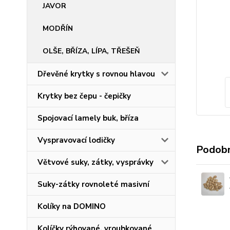
JAVOR
MODŘÍN
OLŠE, BŘÍZA, LÍPA, TŘEŠEŇ
Dřevěné krytky s rovnou hlavou
Krytky bez čepu - čepičky
Spojovací lamely buk, bříza
Vyspravovací lodičky
Podobn
Větvové suky, zátky, vysprávky
Suky-zátky rovnoleté masivní
Kolíky na DOMINO
Kolíčky rýhované, vroubkované