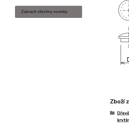
Zobrazit všechny novinky
Zboží 
Dřevě
krytk