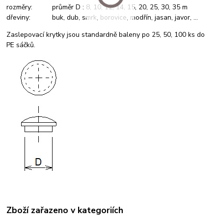
rozměry: průměr D : 8, 10, 12, 14, 15, 20, 25, 30, 35 m
dřeviny: buk, dub, smrk, borovice, modřín, jasan, javor, ...
Zaslepovací krytky jsou standardně baleny po 25, 50, 100 ks do
PE sáčků.
Zboží zařazeno v kategoriích