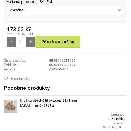
Varianta produktu - BALENÍ
173,02 Kč
142,99 Kč
bez DPH
Přidat do košíku
Číslo produktu:
8595044255490
EAN kód:
8595044255490
Výrobce:
ASON-VALA
Do oblíbených
Podobné produkty
Krytka plochá hlava,čep 15x3mm
JASAN - příčná léta
cena od
4,74 Kč
/
ks
cena od
3,92 Kč
bez DPH