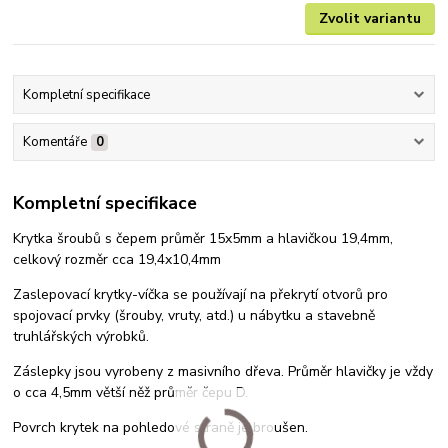
Zvolit variantu
Kompletní specifikace
Komentáře
0
Kompletní specifikace
Krytka šroubů s čepem průměr 15x5mm a hlavičkou 19,4mm,
celkový rozměr cca 19,4x10,4mm
Zaslepovací krytky-víčka se používají na překrytí otvorů pro
spojovací prvky (šrouby, vruty, atd.) u nábytku a stavebně
truhlářských výrobků.
Záslepky jsou vyrobeny z masivního dřeva. Průměr hlavičky je vždy
o cca 4,5mm větší něž průměr čepu D.
Povrch krytek na pohledové straně je broušen.