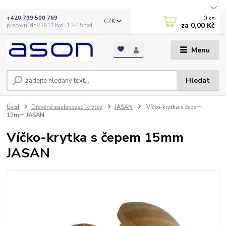
0
ks
+420 799 500 769
CZK
za
0,00 Kč
pracovní dny 8-11hod.,13-15hod.
Menu
Hledat
Úvod
Dřevěné zaslepovací krytky
JASAN
Víčko-krytka s čepem
15mm JASAN
Víčko-krytka s čepem 15mm
JASAN