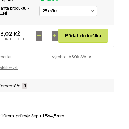
tupnost
SKLADEM
ianta produktu -
LENÍ
3,02 Kč
Přidat do košíku
,99 Kč
bez DPH
roduktu:
Výrobce:
ASON-VALA
oblíbených
Komentáře
0
,3x10mm, průměr čepu 15x4,5mm.