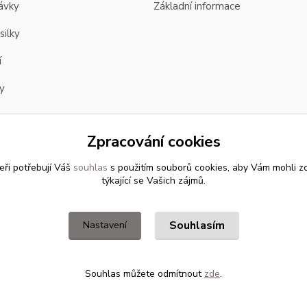
ávky
Základní informace
silky
í
y
Zpracování cookies
eři potřebují Váš
souhlas
s použitím souborů cookies, aby Vám mohli z
týkající se Vašich zájmů.
Souhlasím
Nastavení
Souhlas můžete odmítnout
zde
.