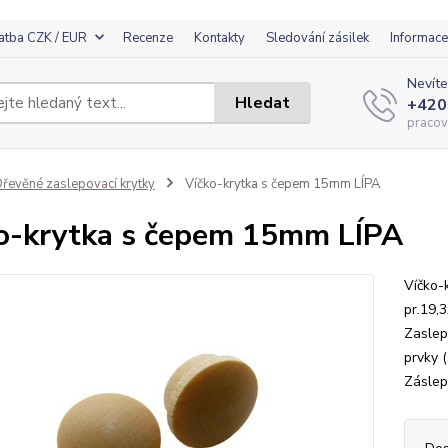
atba CZK / EUR
Recenze
Kontakty
Sledování zásilek
Informace
Nevíte
Hledat
+420
pracov
řevěné zaslepovací krytky
Víčko-krytka s čepem 15mm LÍPA
o-krytka s čepem 15mm LÍPA
Víčko-
pr.19,
Zaslepo
prvky (
Záslep