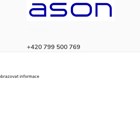
ason-vala.cz
+420 799 500 769
pracovní dny 8-11hod.,13-15hod.
info@ason-vala.cz
obrazovat informace
Vytvořeno na
Eshop-rychle.cz