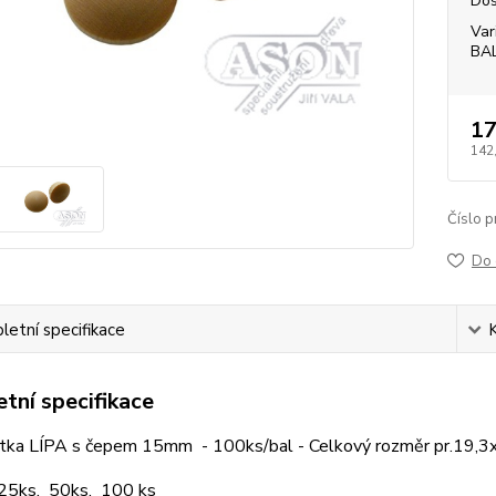
Dos
Var
BA
17
142
Číslo p
Do 
etní specifikace
tní specifikace
ytka LÍPA s čepem 15mm - 100ks/bal - Celkový rozměr pr.19
 25ks, 50ks, 100 ks