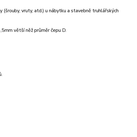
y (šrouby, vruty, atd.) u nábytku a stavebně truhlářských
 4,5mm větší něž průměr čepu D.
ů.