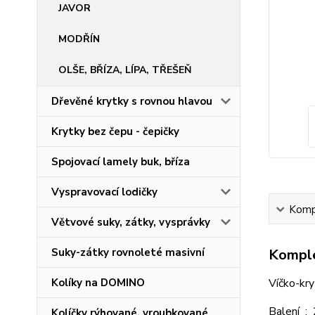
JAVOR
MODŘÍN
OLŠE, BŘÍZA, LÍPA, TŘEŠEŇ
Dřevěné krytky s rovnou hlavou
Krytky bez čepu - čepičky
Spojovací lamely buk, bříza
Vyspravovací lodičky
Kompl
Větvové suky, zátky, vysprávky
Suky-zátky rovnoleté masivní
Komple
Kolíky na DOMINO
Víčko-kr
Balení :
Kolíčky rýhované, vroubkované