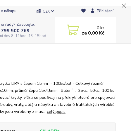
 o nákupu
Přihlášení
CZK
 si rady? Zavolejte.
0
ks
 799 500 769
za
0,00 Kč
ní dny 8-11hod.,13-15hod.
krytka LÍPA s čepem 15mm - 100ks/bal - Celkový rozměr
3x10mm, průměr čepu 15x4,5mm. Balení : 25ks, 50ks, 100 ks
vací krytky-víčka se používají na překrytí otvorů pro spojovací
šrouby, vruty, atd.) u nábytku a stavebně truhlářských výrobků.
ky jsou vyrobeny z mas...
celý popis