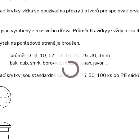
cí krytky-víčka se používají na překrytí otvorů pro spojovací prvk
jsou vyrobeny z masivního dřeva. Průměr hlavičky je vždy o cca
ytek na pohledové straně je broušen.
 průměr D : 8, 10, 12, 14, 15, 20, 25, 30, 35 m
buk, dub, smrk, borovice, modřín, jasan, javor, ...
cí krytky jsou standardně baleny po 25, 50, 100 ks do PE sáčk