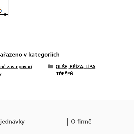
zařazeno v kategoriích
né zaslepovací
OLŠE, BŘÍZA, LÍPA,
y
TŘEŠEŇ
jednávky
O firmě