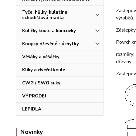
Zaslepova
Tyče, hůlky, kulatina,
schodišťová madla
výrobků.
Záslepky 
Kuličky,koule a koncovky
Povrch kr
Knopky dřevěné - úchytky
rozměry:
Věšáky a věšáčky
dřeviny: 
Kliky a dveřní koule
Zaslepova
CWG / SWG suky
VÝPRODEJ
LEPIDLA
Novinky