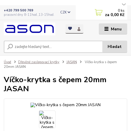
0
ks
+420 799 500 769
CZK
za
0,00 Kč
pracovní dny 8-11hod.,13-15hod.
Menu
Hledat
Úvod
Dřevěné zaslepovací krytky
JASAN
Víčko-krytka s čepem
20mm JASAN
Víčko-krytka s čepem 20mm
JASAN