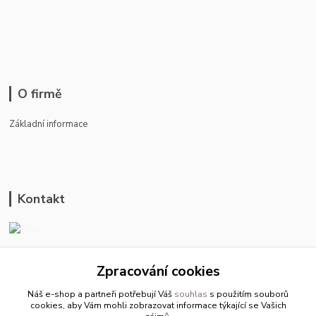
O firmě
Základní informace
Kontakt
ason-vala.cz
Zpracování cookies
+420 799 500 769
Náš e-shop a partneři potřebují Váš
souhlas
s použitím souborů
pracovní dny 8-11hod.,13-15hod.
cookies, aby Vám mohli zobrazovat informace týkající se Vašich