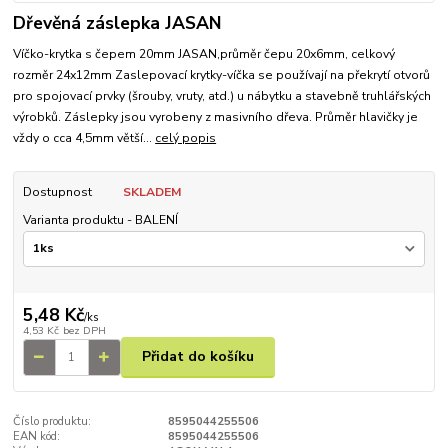
Dřevěná záslepka JASAN
Víčko-krytka s čepem 20mm JASAN,průměr čepu 20x6mm, celkový
rozměr 24x12mm Zaslepovací krytky-víčka se používají na překrytí otvorů
pro spojovací prvky (šrouby, vruty, atd.) u nábytku a stavebně truhlářských
výrobků. Záslepky jsou vyrobeny z masivního dřeva. Průměr hlavičky je
vždy o cca 4,5mm větší...
celý popis
Dostupnost
SKLADEM
Varianta produktu - BALENÍ
5,48 Kč
/
ks
4,53 Kč
bez DPH
Přidat do košíku
Číslo produktu:
8595044255506
EAN kód:
8595044255506