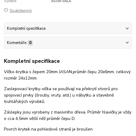
Výrobce:
ASON-VALA
Do oblíbených
Kompletní specifikace
Komentáře
0
Kompletní specifikace
Víčko-krytka s čepem 20mm JASAN,průměr čepu 20x6mm, celkový
rozměr 24x12mm
Zaslepovací krytky-víčka se používají na překrytí otvorů pro
spojovací prvky (šrouby, vruty, atd.) u nábytku a stavebně
truhlářských výrobků.
Záslepky jsou vyrobeny z masivního dřeva. Průměr hlavičky je vždy
o cca 4,5mm větší něž průměr čepu D.
Povrch krytek na pohledové straně je broušen.