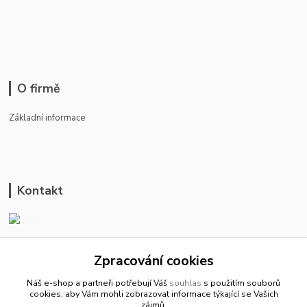
O firmě
Základní informace
Kontakt
ason-vala.cz
Zpracování cookies
+420 799 500 769
Náš e-shop a partneři potřebují Váš
souhlas
s použitím souborů
pracovní dny 8-11hod.,13-15hod.
cookies, aby Vám mohli zobrazovat informace týkající se Vašich
zájmů.