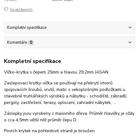
Do oblíbených
Kompletní specifikace
Komentáře
0
Kompletní specifikace
Víčko-krytka s čepem 25mm a hlavou 29,2mm JASAN
Zaslepovací krytky-víčka se používají na překrytí otvorů
spojovacích šroubů, vrutů, matic s vekoplošnými podložkami u
stavebně truhlářských výrobků a nábytku - schodiště, zábradlí,
pergoly, zastřešení, terasy, oplocení, zahradní nábytek, ...
Záslepky jsou vyrobeny z masivního dřeva. Průměr hlavičky je vždy
o cca 4,5mm větší něž průměr čepu D.
Povrch krytek na pohledové straně je broušen.