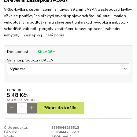
Víčko-krytka s čepem 25mm a hlavou 29,2mm JASAN Zaslepovací krytky-
víčka se používají na překrytí otvorů spojovacích šroubů, vrutů, matic s
vekoplošnými podložkami u stavebně truhlářských výrobků a nábytku -
schodiště, zábradlí, pergoly, zastřešení, terasy, oplocení, zahradní
nábytek, ... Záslepky j...
celý popis
Dostupnost
SKLADEM
Varianta produktu - BALENÍ
cena od
5,48 Kč
/
ks
od
4,53 Kč
bez DPH
Přidat do košíku
Číslo produktu:
8595044255513
EAN kód:
8595044255513
Výrobce:
ASON-VALA