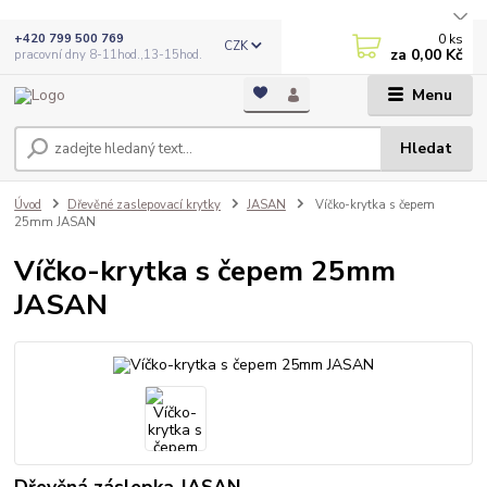
0
ks
+420 799 500 769
CZK
za
0,00 Kč
pracovní dny 8-11hod.,13-15hod.
Menu
Hledat
Úvod
Dřevěné zaslepovací krytky
JASAN
Víčko-krytka s čepem
25mm JASAN
Víčko-krytka s čepem 25mm
JASAN
Dřevěná záslepka JASAN