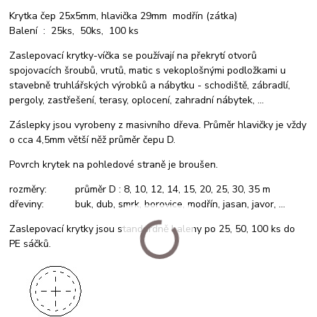
Krytka čep 25x5mm, hlavička 29mm modřín (zátka)
Balení : 25ks, 50ks, 100 ks
Zaslepovací krytky-víčka se používají na překrytí otvorů
spojovacích šroubů, vrutů, matic s vekoplošnými podložkami u
stavebně truhlářských výrobků a nábytku - schodiště, zábradlí,
pergoly, zastřešení, terasy, oplocení, zahradní nábytek, ...
Záslepky jsou vyrobeny z masivního dřeva. Průměr hlavičky je vždy
o cca 4,5mm větší něž průměr čepu D.
Povrch krytek na pohledové straně je broušen.
rozměry: průměr D : 8, 10, 12, 14, 15, 20, 25, 30, 35 m
dřeviny: buk, dub, smrk, borovice, modřín, jasan, javor, ...
Zaslepovací krytky jsou standardně baleny po 25, 50, 100 ks do
PE sáčků.