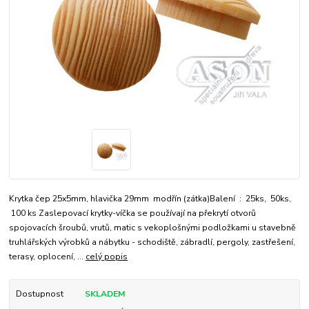
Krytka čep 25x5mm, hlavička 29mm modřín (zátka)Balení : 25ks, 50ks,
100 ks Zaslepovací krytky-víčka se používají na překrytí otvorů
spojovacích šroubů, vrutů, matic s vekoplošnými podložkami u stavebně
truhlářských výrobků a nábytku - schodiště, zábradlí, pergoly, zastřešení,
terasy, oplocení, ...
celý popis
Dostupnost
SKLADEM