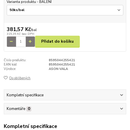
Varianta produktu - BALENÍ
381,57 Kč
/
bal
315,35 Kč
bez DPH
Přidat do košíku
Číslo produktu:
8595044255421
EAN kód:
8595044255421
Výrobce:
ASON-VALA
Do oblíbených
Kompletní specifikace
Komentáře
0
Kompletní specifikace