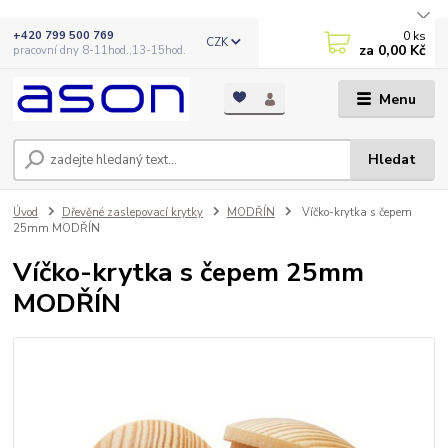
0
ks
+420 799 500 769
CZK
za
0,00 Kč
pracovní dny 8-11hod.,13-15hod.
Menu
Hledat
Úvod
Dřevěné zaslepovací krytky
MODŘÍN
Víčko-krytka s čepem
25mm MODŘÍN
Víčko-krytka s čepem 25mm
MODŘÍN