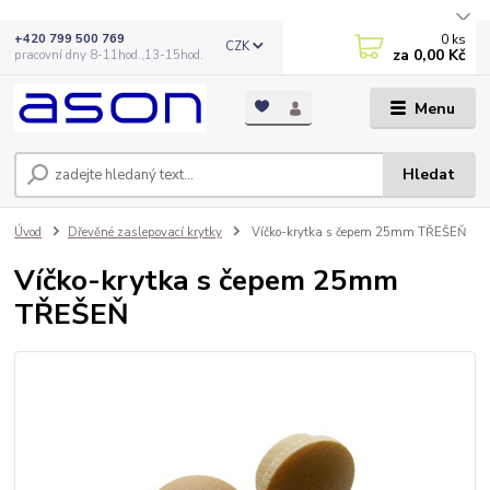
0
ks
+420 799 500 769
CZK
za
0,00 Kč
pracovní dny 8-11hod.,13-15hod.
Menu
Hledat
Úvod
Dřevěné zaslepovací krytky
Víčko-krytka s čepem 25mm TŘEŠEŇ
Víčko-krytka s čepem 25mm
TŘEŠEŇ