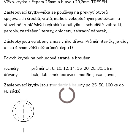
Víčko-krytka s čepem 25mm a hlavou 29,2mm TŘEŠEŇ
Zaslepovací krytky-víčka se používají na překrytí otvorů
spojovacích šroubů, vrutů, matic s vekoplošnými podložkami u
stavebně truhlářských výrobků a nábytku - schodiště, zábradlí,
pergoly, zastřešení, terasy, oplocení, zahradní nábytek, ...
Záslepky jsou vyrobeny z masivního dřeva. Průměr hlavičky je vždy
o cca 4,5mm větší něž průměr čepu D.
Povrch krytek na pohledové straně je broušen.
rozměry: průměr D : 8, 10, 12, 14, 15, 20, 25, 30, 35 m
dřeviny: buk, dub, smrk, borovice, modřín, jasan, javor, ...
Zaslepovací krytky jsou standardně baleny po 25, 50, 100 ks do
PE sáčků.