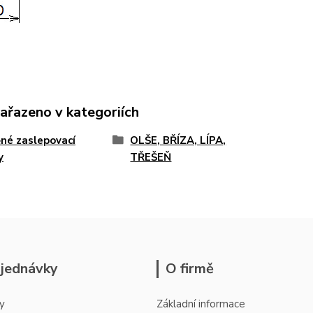
zařazeno v kategoriích
né zaslepovací
OLŠE, BŘÍZA, LÍPA,
y
TŘEŠEŇ
jednávky
O firmě
y
Základní informace