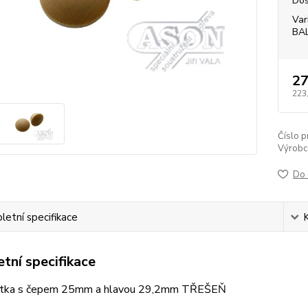
Dos
Var
BA
27
223
Číslo p
Výrobc
Do 
etní specifikace
tní specifikace
ytka s čepem 25mm a hlavou 29,2mm TŘEŠEŇ