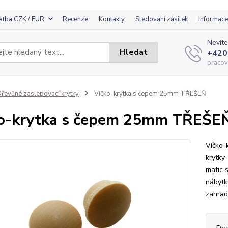
atba CZK / EUR
Recenze
Kontakty
Sledování zásilek
Informace
Nevíte
Hledat
+420
pracov
řevěné zaslepovací krytky
Víčko-krytka s čepem 25mm TŘEŠEŇ
o-krytka s čepem 25mm TŘEŠE
Víčko-
krytky-
matic 
nábytku
zahradn