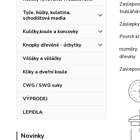
Zaslepova
truhlářsk
Tyče, hůlky, kulatina,
schodišťová madla
Záslepky 
Kuličky,koule a koncovky
Povrch kr
Knopky dřevěné - úchytky
rozměry:
dřeviny: 
Věšáky a věšáčky
Zaslepova
Kliky a dveřní koule
CWG / SWG suky
VÝPRODEJ
LEPIDLA
Novinky