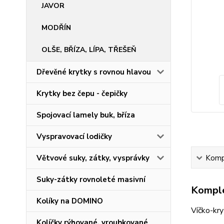
JAVOR
MODŘÍN
OLŠE, BŘÍZA, LÍPA, TŘEŠEŇ
Dřevěné krytky s rovnou hlavou
Krytky bez čepu - čepičky
Spojovací lamely buk, bříza
Vyspravovací lodičky
Větvové suky, zátky, vysprávky
Kompl
Suky-zátky rovnoleté masivní
Komple
Kolíky na DOMINO
Víčko-kr
Kolíčky rýhované, vroubkované