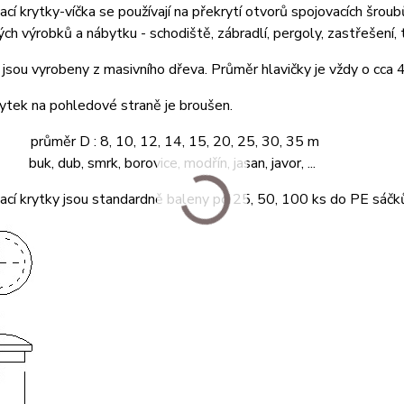
cí krytky-víčka se používají na překrytí otvorů spojovacích šro
ých výrobků a nábytku - schodiště, zábradlí, pergoly, zastřešení, te
jsou vyrobeny z masivního dřeva. Průměr hlavičky je vždy o cca
ytek na pohledové straně je broušen.
 průměr D : 8, 10, 12, 14, 15, 20, 25, 30, 35 m
buk, dub, smrk, borovice, modřín, jasan, javor, ...
cí krytky jsou standardně baleny po 25, 50, 100 ks do PE sáčk