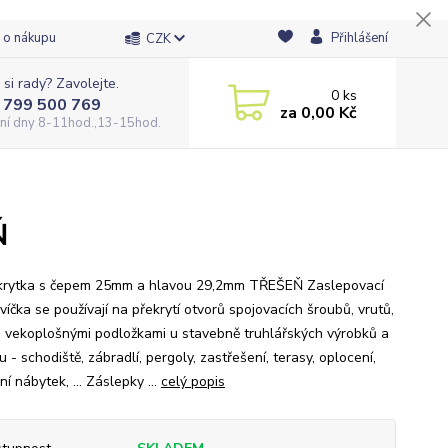
 o nákupu
Přihlášení
CZK
 si rady? Zavolejte.
0
ks
 799 500 769
za
0,00 Kč
ní dny 8-11hod.,13-15hod.
Ň
krytka s čepem 25mm a hlavou 29,2mm TŘEŠEŇ Zaslepovací
víčka se používají na překrytí otvorů spojovacích šroubů, vrutů,
s vekoplošnými podložkami u stavebně truhlářských výrobků a
 - schodiště, zábradlí, pergoly, zastřešení, terasy, oplocení,
í nábytek, ... Záslepky ...
celý popis