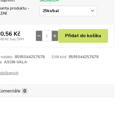
tupnost
SKLADEM
ianta produktu -
LENÍ
0,56 Kč
Přidat do košíku
,60 Kč
bez DPH
roduktu:
8595044257678
EAN kód:
8595044257678
e:
ASON-VALA
oblíbených
Komentáře
0