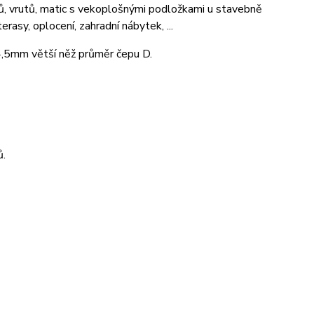
ubů, vrutů, matic s vekoplošnými podložkami u stavebně
rasy, oplocení, zahradní nábytek, ...
 4,5mm větší něž průměr čepu D.
ů.