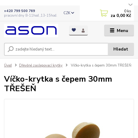
0
ks
+420 799 500 769
CZK
za
0,00 Kč
pracovní dny 8-11hod.,13-15hod.
Menu
Hledat
Úvod
Dřevěné zaslepovací krytky
Víčko-krytka s čepem 30mm TŘEŠEŇ
Víčko-krytka s čepem 30mm
TŘEŠEŇ