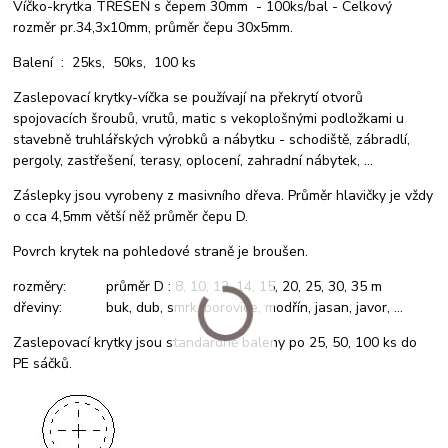
Víčko-krytka TŘEŠEŇ s čepem 30mm - 100ks/bal - Celkový
rozměr pr.34,3x10mm, průměr čepu 30x5mm.
Balení : 25ks, 50ks, 100 ks
Zaslepovací krytky-víčka se používají na překrytí otvorů
spojovacích šroubů, vrutů, matic s vekoplošnými podložkami u
stavebně truhlářských výrobků a nábytku - schodiště, zábradlí,
pergoly, zastřešení, terasy, oplocení, zahradní nábytek, ...
Záslepky jsou vyrobeny z masivního dřeva. Průměr hlavičky je vždy
o cca 4,5mm větší něž průměr čepu D.
Povrch krytek na pohledové straně je broušen.
rozměry: průměr D : 8, 10, 12, 14, 15, 20, 25, 30, 35 m
dřeviny: buk, dub, smrk, borovice, modřín, jasan, javor, ...
Zaslepovací krytky jsou standardně baleny po 25, 50, 100 ks do
PE sáčků.