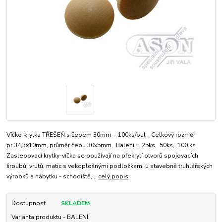
Víčko-krytka TŘEŠEŇ s čepem 30mm - 100ks/bal - Celkový rozměr
pr.34,3x10mm, průměr čepu 30x5mm. Balení : 25ks, 50ks, 100 ks
Zaslepovací krytky-víčka se používají na překrytí otvorů spojovacích
šroubů, vrutů, matic s vekoplošnými podložkami u stavebně truhlářských
výrobků a nábytku - schodiště,...
celý popis
Dostupnost
SKLADEM
Varianta produktu - BALENÍ