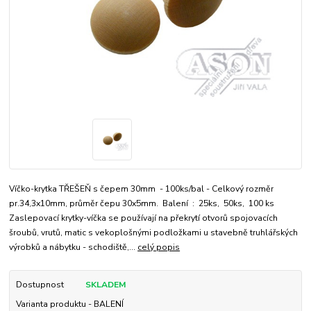
Víčko-krytka TŘEŠEŇ s čepem 30mm - 100ks/bal - Celkový rozměr
pr.34,3x10mm, průměr čepu 30x5mm. Balení : 25ks, 50ks, 100 ks
Zaslepovací krytky-víčka se používají na překrytí otvorů spojovacích
šroubů, vrutů, matic s vekoplošnými podložkami u stavebně truhlářských
výrobků a nábytku - schodiště,...
celý popis
Dostupnost
SKLADEM
Varianta produktu - BALENÍ