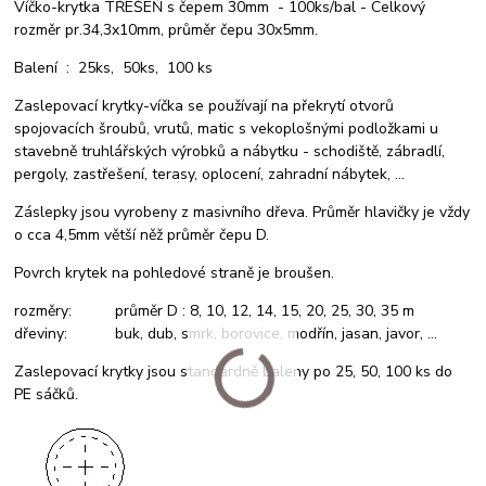
Víčko-krytka TŘEŠEŇ s čepem 30mm - 100ks/bal - Celkový
rozměr pr.34,3x10mm, průměr čepu 30x5mm.
Balení : 25ks, 50ks, 100 ks
Zaslepovací krytky-víčka se používají na překrytí otvorů
spojovacích šroubů, vrutů, matic s vekoplošnými podložkami u
stavebně truhlářských výrobků a nábytku - schodiště, zábradlí,
pergoly, zastřešení, terasy, oplocení, zahradní nábytek, ...
Záslepky jsou vyrobeny z masivního dřeva. Průměr hlavičky je vždy
o cca 4,5mm větší něž průměr čepu D.
Povrch krytek na pohledové straně je broušen.
rozměry: průměr D : 8, 10, 12, 14, 15, 20, 25, 30, 35 m
dřeviny: buk, dub, smrk, borovice, modřín, jasan, javor, ...
Zaslepovací krytky jsou standardně baleny po 25, 50, 100 ks do
PE sáčků.