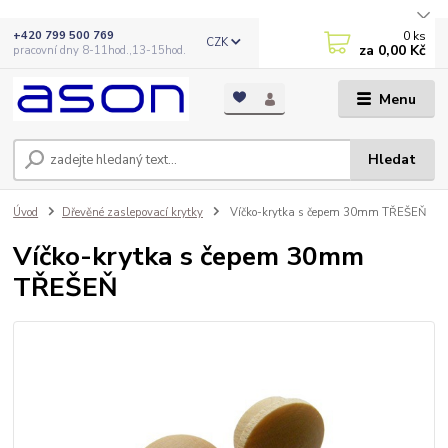
0
ks
+420 799 500 769
CZK
za
0,00 Kč
pracovní dny 8-11hod.,13-15hod.
Menu
Hledat
Úvod
Dřevěné zaslepovací krytky
Víčko-krytka s čepem 30mm TŘEŠEŇ
Víčko-krytka s čepem 30mm
TŘEŠEŇ