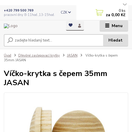
0
ks
+420 799 500 769
CZK
za
0,00 Kč
pracovní dny 8-11hod.,13-15hod.
Menu
Hledat
Úvod
Dřevěné zaslepovací krytky
JASAN
Víčko-krytka s čepem
35mm JASAN
Víčko-krytka s čepem 35mm
JASAN