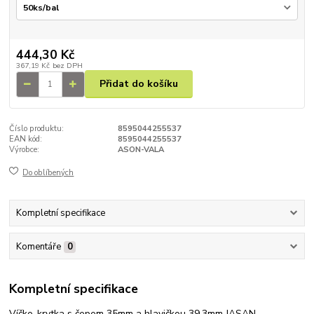
444,30 Kč
367,19 Kč
bez DPH
Přidat do košíku
Číslo produktu:
8595044255537
EAN kód:
8595044255537
Výrobce:
ASON-VALA
Do oblíbených
Kompletní specifikace
Komentáře
0
Kompletní specifikace
Víčko-krytka s čepem 35mm a hlavičkou 39,3mm JASAN