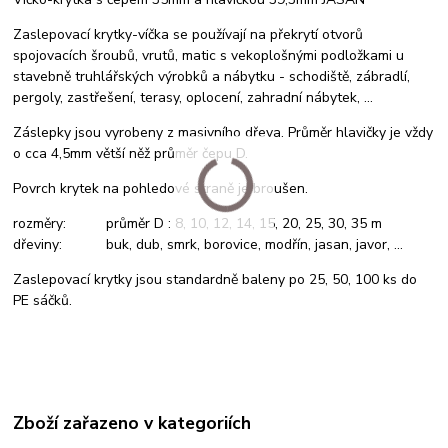
Zaslepovací krytky-víčka se používají na překrytí otvorů
spojovacích šroubů, vrutů, matic s vekoplošnými podložkami u
stavebně truhlářských výrobků a nábytku - schodiště, zábradlí,
pergoly, zastřešení, terasy, oplocení, zahradní nábytek, ...
Záslepky jsou vyrobeny z masivního dřeva. Průměr hlavičky je vždy
o cca 4,5mm větší něž průměr čepu D.
Povrch krytek na pohledové straně je broušen.
rozměry: průměr D : 8, 10, 12, 14, 15, 20, 25, 30, 35 m
dřeviny: buk, dub, smrk, borovice, modřín, jasan, javor, ...
Zaslepovací krytky jsou standardně baleny po 25, 50, 100 ks do
PE sáčků.
Zboží zařazeno v kategoriích