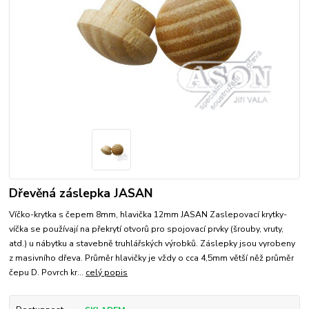
Dřevěná záslepka JASAN
Víčko-krytka s čepem 8mm, hlavička 12mm JASAN Zaslepovací krytky-
víčka se používají na překrytí otvorů pro spojovací prvky (šrouby, vruty,
atd.) u nábytku a stavebně truhlářských výrobků. Záslepky jsou vyrobeny
z masivního dřeva. Průměr hlavičky je vždy o cca 4,5mm větší něž průměr
čepu D. Povrch kr...
celý popis