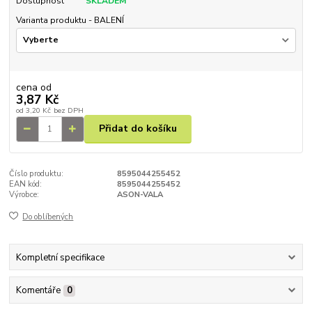
Dostupnost
SKLADEM
Varianta produktu - BALENÍ
cena od
3,87 Kč
od
3,20 Kč
bez DPH
Přidat do košíku
Číslo produktu:
8595044255452
EAN kód:
8595044255452
Výrobce:
ASON-VALA
Do oblíbených
Kompletní specifikace
Komentáře
0