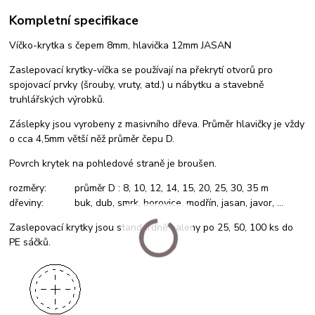
Kompletní specifikace
Víčko-krytka s čepem 8mm, hlavička 12mm JASAN
Zaslepovací krytky-víčka se používají na překrytí otvorů pro
spojovací prvky (šrouby, vruty, atd.) u nábytku a stavebně
truhlářských výrobků.
Záslepky jsou vyrobeny z masivního dřeva. Průměr hlavičky je vždy
o cca 4,5mm větší něž průměr čepu D.
Povrch krytek na pohledové straně je broušen.
rozměry: průměr D : 8, 10, 12, 14, 15, 20, 25, 30, 35 m
dřeviny: buk, dub, smrk, borovice, modřín, jasan, javor, ...
Zaslepovací krytky jsou standardně baleny po 25, 50, 100 ks do
PE sáčků.