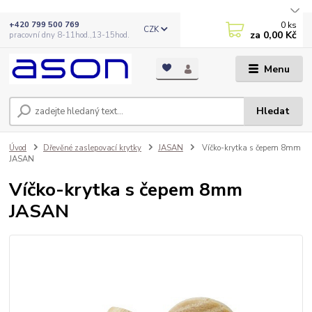
0
ks
+420 799 500 769
CZK
za
0,00 Kč
pracovní dny 8-11hod.,13-15hod.
Menu
Hledat
Úvod
Dřevěné zaslepovací krytky
JASAN
Víčko-krytka s čepem 8mm
JASAN
Víčko-krytka s čepem 8mm
JASAN