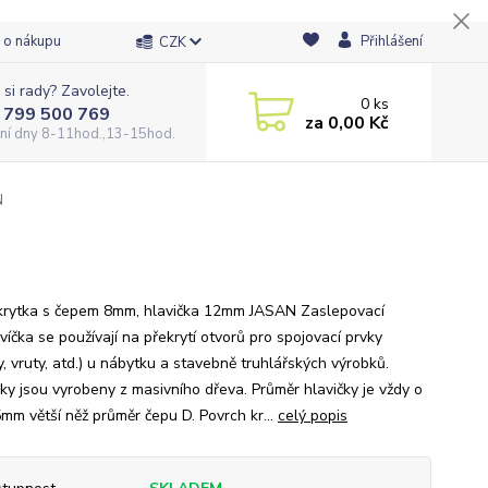
 o nákupu
Přihlášení
CZK
 si rady? Zavolejte.
0
ks
 799 500 769
za
0,00 Kč
ní dny 8-11hod.,13-15hod.
N
krytka s čepem 8mm, hlavička 12mm JASAN Zaslepovací
víčka se používají na překrytí otvorů pro spojovací prvky
, vruty, atd.) u nábytku a stavebně truhlářských výrobků.
ky jsou vyrobeny z masivního dřeva. Průměr hlavičky je vždy o
5mm větší něž průměr čepu D. Povrch kr...
celý popis