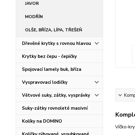
JAVOR
MODŘÍN
OLŠE, BŘÍZA, LÍPA, TŘEŠEŇ
Dřevěné krytky s rovnou hlavou
Krytky bez čepu - čepičky
Spojovací lamely buk, bříza
Vyspravovací lodičky
Větvové suky, zátky, vysprávky
Kompl
Suky-zátky rovnoleté masivní
Komple
Kolíky na DOMINO
Víčko-kr
Kolíčky rýhované, vroubkované