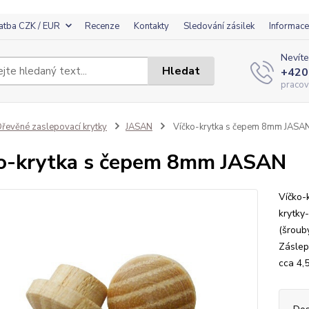
atba CZK / EUR
Recenze
Kontakty
Sledování zásilek
Informace
Nevíte
Hledat
+420
pracov
řevěné zaslepovací krytky
JASAN
Víčko-krytka s čepem 8mm JASA
o-krytka s čepem 8mm JASAN
Víčko-
krytky-
(šrouby
Záslep
cca 4,