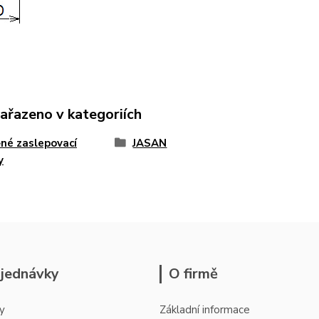
zařazeno v kategoriích
né zaslepovací
JASAN
y
jednávky
O firmě
y
Základní informace