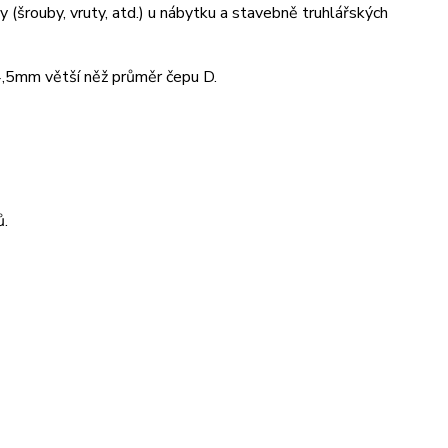
y (šrouby, vruty, atd.) u nábytku a stavebně truhlářských
 4,5mm větší něž průměr čepu D.
ů.