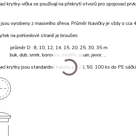
cí krytky-víčka se používají na překrytí otvorů pro spojovací prvk
jsou vyrobeny z masivního dřeva. Průměr hlavičky je vždy o cca
ytek na pohledové straně je broušen.
 průměr D : 8, 10, 12, 14, 15, 20, 25, 30, 35 m
buk, dub, smrk, borovice, modřín, jasan, javor, ...
cí krytky jsou standardně baleny po 25, 50, 100 ks do PE sáčk