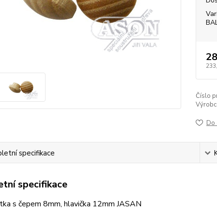
Dos
Var
BA
28
233
Číslo p
Výrobc
Do 
etní specifikace
tní specifikace
ytka s čepem 8mm, hlavička 12mm JASAN