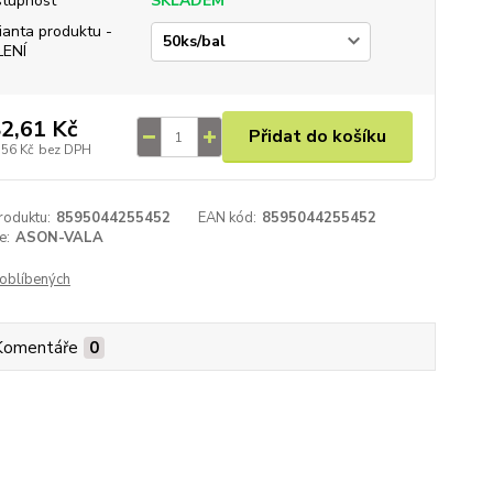
tupnost
SKLADEM
ianta produktu -
LENÍ
2,61 Kč
Přidat do košíku
,56 Kč
bez DPH
roduktu:
8595044255452
EAN kód:
8595044255452
e:
ASON-VALA
oblíbených
Komentáře
0