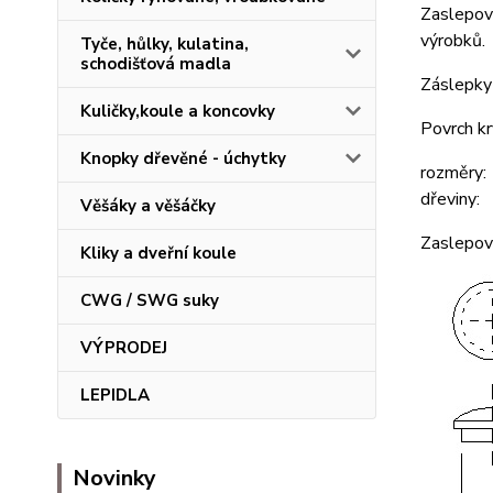
Zaslepova
výrobků.
Tyče, hůlky, kulatina,
schodišťová madla
Záslepky 
Kuličky,koule a koncovky
Povrch kr
Knopky dřevěné - úchytky
rozměry:
dřeviny: 
Věšáky a věšáčky
Zaslepova
Kliky a dveřní koule
CWG / SWG suky
VÝPRODEJ
LEPIDLA
Novinky