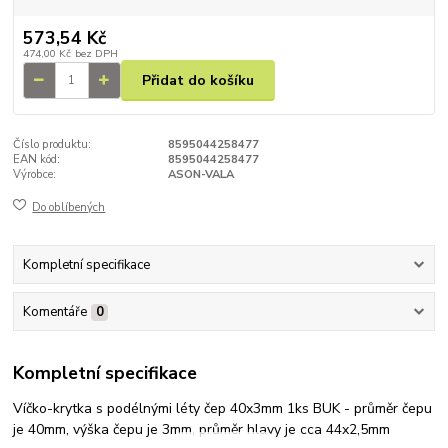
573,54 Kč
474,00 Kč
bez DPH
Přidat do košíku
Číslo produktu:
8595044258477
EAN kód:
8595044258477
Výrobce:
ASON-VALA
Do oblíbených
Kompletní specifikace
Komentáře
0
Kompletní specifikace
Víčko-krytka s podélnými léty čep 40x3mm 1ks BUK - průměr čepu
je 40mm, výška čepu je 3mm, průměr hlavy je cca 44x2,5mm