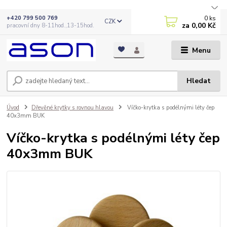
0
ks
+420 799 500 769
CZK
za
0,00 Kč
pracovní dny 8-11hod.,13-15hod.
Menu
Hledat
Úvod
Dřevěné krytky s rovnou hlavou
Víčko-krytka s podélnými léty čep
40x3mm BUK
Víčko-krytka s podélnými léty čep
40x3mm BUK