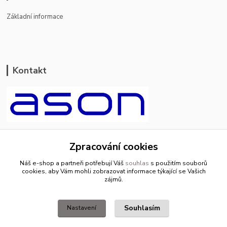
Základní informace
Kontakt
ason-vala.cz
Zpracování cookies
+420 799 500 769
Náš e-shop a partneři potřebují Váš
souhlas
s použitím souborů
pracovní dny 8-11hod.,13-15hod.
cookies, aby Vám mohli zobrazovat informace týkající se Vašich
zájmů.
info@ason-vala.cz
Souhlasím
Nastavení