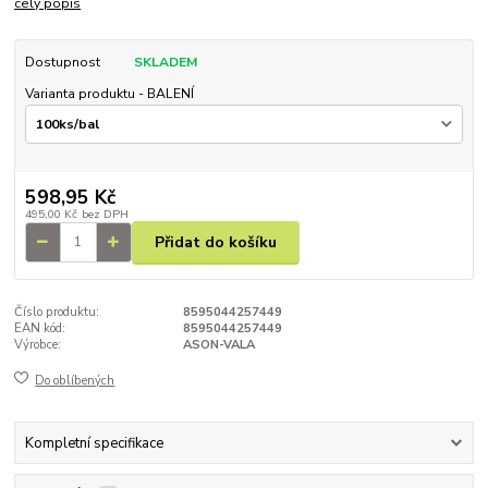
celý popis
Dostupnost
SKLADEM
Varianta produktu - BALENÍ
598,95 Kč
495,00 Kč
bez DPH
Přidat do košíku
Číslo produktu:
8595044257449
EAN kód:
8595044257449
Výrobce:
ASON-VALA
Do oblíbených
Kompletní specifikace