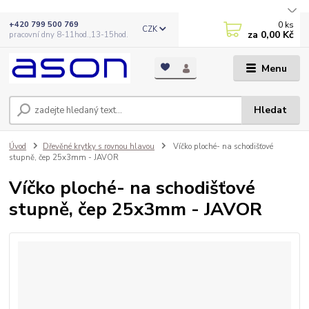
0
ks
+420 799 500 769
CZK
za
0,00 Kč
pracovní dny 8-11hod.,13-15hod.
Menu
Hledat
Úvod
Dřevěné krytky s rovnou hlavou
Víčko ploché- na schodišťové
stupně, čep 25x3mm - JAVOR
Víčko ploché- na schodišťové
stupně, čep 25x3mm - JAVOR