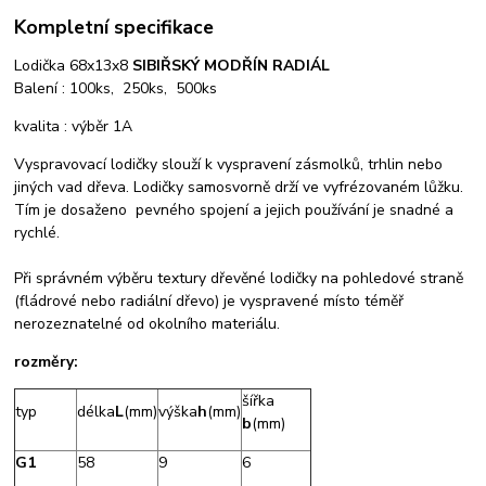
Kompletní specifikace
Lodička 68x13x8
SIBIŘSKÝ MODŘÍN RADIÁL
Balení : 100ks, 250ks, 500ks
kvalita : výběr 1A
Vyspravovací lodičky slouží k vyspravení zásmolků, trhlin nebo
jiných vad dřeva. Lodičky samosvorně drží ve vyfrézovaném lůžku.
Tím je dosaženo pevného spojení a jejich používání je snadné a
rychlé.
Při správném výběru textury dřevěné lodičky na pohledové straně
(fládrové nebo radiální dřevo) je vyspravené místo téměř
nerozeznatelné od okolního materiálu.
rozměry:
šířka
typ
délka
L
(mm)
výška
h
(mm)
b
(mm)
G1
58
9
6