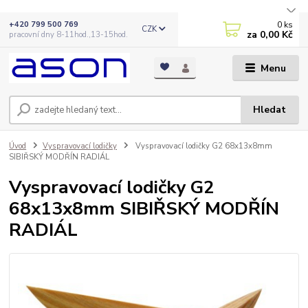
0
ks
+420 799 500 769
CZK
za
0,00 Kč
pracovní dny 8-11hod.,13-15hod.
Menu
Hledat
Úvod
Vyspravovací lodičky
Vyspravovací lodičky G2 68x13x8mm
SIBIŘSKÝ MODŘÍN RADIÁL
Vyspravovací lodičky G2
68x13x8mm SIBIŘSKÝ MODŘÍN
RADIÁL