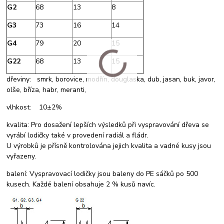
G2
68
13
8
G3
73
16
14
G4
79
20
15
G22
68
13
15
dřeviny: smrk, borovice, modřín, douglaska, dub, jasan, buk, javor,
olše, bříza, habr, meranti,
vlhkost: 10±2%
kvalita: Pro dosažení lepších výsledků při vyspravování dřeva se
vyrábí lodičky také v provedení radiál a fládr.
U výrobků je přísně kontrolována jejich kvalita a vadné kusy jsou
vyřazeny.
balení: Vyspravovací lodičky jsou baleny do PE sáčků po 500
kusech. Každé balení obsahuje 2 % kusů navíc.