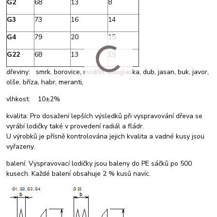
G2
68
13
8
G3
73
16
14
G4
79
20
15
G22
68
13
15
dřeviny: smrk, borovice, modřín, douglaska, dub, jasan, buk, javor,
olše, bříza, habr, meranti,
vlhkost: 10±2%
kvalita: Pro dosažení lepších výsledků při vyspravování dřeva se
vyrábí lodičky také v provedení radiál a fládr.
U výrobků je přísně kontrolována jejich kvalita a vadné kusy jsou
vyřazeny.
balení: Vyspravovací lodičky jsou baleny do PE sáčků po 500
kusech. Každé balení obsahuje 2 % kusů navíc.