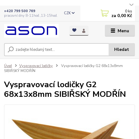
0
ks
+420 799 500 769
CZK
za
0,00 Kč
pracovní dny 8-11hod.,13-15hod.
Menu
Hledat
Úvod
Vyspravovací lodičky
Vyspravovací lodičky G2 68x13x8mm
SIBIŘSKÝ MODŘÍN
Vyspravovací lodičky G2
68x13x8mm SIBIŘSKÝ MODŘÍN