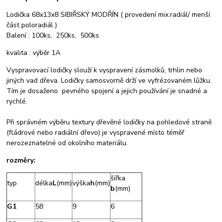
Lodička 68x13x8 SIBIŘSKÝ MODŘÍN ( provedení mix.radiál/ menší
část poloradiál )
Balení : 100ks, 250ks, 500ks
kvalita : výběr 1A
Vyspravovací lodičky slouží k vyspravení zásmolků, trhlin nebo
jiných vad dřeva. Lodičky samosvorně drží ve vyfrézovaném lůžku.
Tím je dosaženo pevného spojení a jejich používání je snadné a
rychlé.
Při správném výběru textury dřevěné lodičky na pohledové straně
(fládrové nebo radiální dřevo) je vyspravené místo téměř
nerozeznatelné od okolního materiálu.
rozměry:
šířka
typ
délka
L
(mm)
výška
h
(mm)
b
(mm)
G1
58
9
6