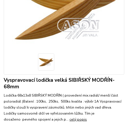
Vyspravovací lodička velká SIBIŘSKÝ MODŘÍN-
68mm
Lodička 68x13x8 SIBIŘSKÝ MODŘÍN ( provedení mix.radiál/ menší část
poloradiál )Balení : 100ks, 250ks, 500ks kvalita : výběr 1A Vyspravovací
lodičky slouží k vyspravení zásmolků, trhlin nebo jiných vad dřeva.
Lodičky samosvorně drží ve vyfrézovaném lůžku. Tím je
dosaženo pevného spojení a jejich p...
celý popis