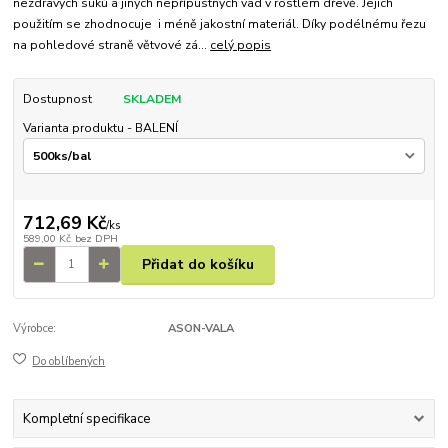
nezdravých suků a jiných nepřípustných vad v rostlém dřevě. Jejich
použitím se zhodnocuje i méně jakostní materiál. Díky podélnému řezu
na pohledové straně větvové zá...
celý popis
Dostupnost
SKLADEM
Varianta produktu - BALENÍ
712,69 Kč
/
ks
589,00 Kč
bez DPH
Přidat do košíku
Výrobce:
ASON-VALA
Do oblíbených
Kompletní specifikace