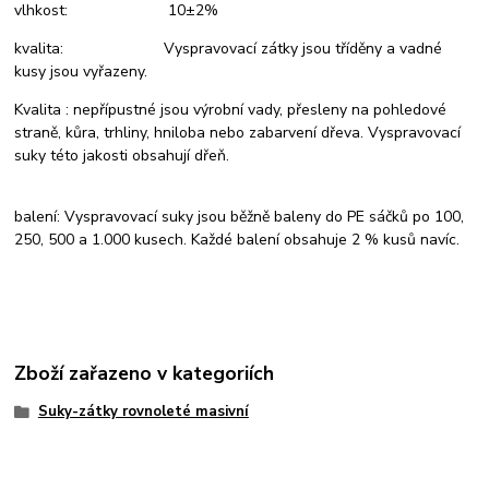
vlhkost: 10±2%
kvalita: Vyspravovací zátky jsou tříděny a vadné
kusy jsou vyřazeny.
Kvalita : nepřípustné jsou výrobní vady, přesleny na pohledové
straně, kůra, trhliny, hniloba nebo zabarvení dřeva. Vyspravovací
suky této jakosti obsahují dřeň.
balení: Vyspravovací suky jsou běžně baleny do PE sáčků po 100,
250, 500 a 1.000 kusech. Každé balení obsahuje 2 % kusů navíc.
Zboží zařazeno v kategoriích
Suky-zátky rovnoleté masivní