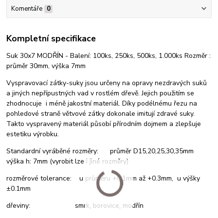
Komentáře
0
Kompletní specifikace
Suk 30x7 MODŘÍN - Balení: 100ks, 250ks, 500ks, 1.000ks Rozměr :
průměr 30mm, výška 7mm
Vyspravovací zátky-suky jsou určeny na opravy nezdravých suků
a jiných nepřípustných vad v rostlém dřevě. Jejich použitím se
zhodnocuje i méně jakostní materiál. Díky podélnému řezu na
pohledové straně větvové zátky dokonale imitují zdravé suky.
Takto vyspravený materiál působí přírodním dojmem a zlepšuje
estetiku výrobku.
Standardní vyráběné rozměry: průměr D15,20,25,30,35mm
výška h: 7mm (vyrobit lze i jiné rozměry)
rozměrové tolerance: u průměru +0.1mm až +0.3mm, u výšky
±0.1mm
dřeviny: smrk, borovice, modřín