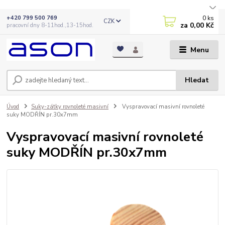
0
ks
+420 799 500 769
CZK
za
0,00 Kč
pracovní dny 8-11hod.,13-15hod.
Menu
Hledat
Úvod
Suky-zátky rovnoleté masivní
Vyspravovací masivní rovnoleté
suky MODŘÍN pr.30x7mm
Vyspravovací masivní rovnoleté
suky MODŘÍN pr.30x7mm