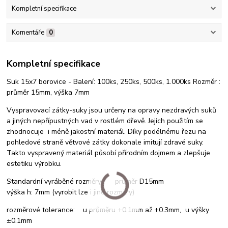
Kompletní specifikace
Komentáře
0
Kompletní specifikace
Suk 15x7 borovice - Balení: 100ks, 250ks, 500ks, 1.000ks Rozměr :
průměr 15mm, výška 7mm
Vyspravovací zátky-suky jsou určeny na opravy nezdravých suků
a jiných nepřípustných vad v rostlém dřevě. Jejich použitím se
zhodnocuje i méně jakostní materiál. Díky podélnému řezu na
pohledové straně větvové zátky dokonale imitují zdravé suky.
Takto vyspravený materiál působí přírodním dojmem a zlepšuje
estetiku výrobku.
Standardní vyráběné rozměry: průměr D15mm
výška h: 7mm (vyrobit lze i jiné rozměry)
rozměrové tolerance: u průměru +0.1mm až +0.3mm, u výšky
±0.1mm