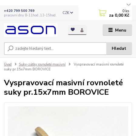
0
ks
+420 799 500 769
CZK
za
0,00 Kč
pracovní dny 8-11hod.,13-15hod.
Menu
Hledat
Úvod
Suky-zátky rovnoleté masivní
Vyspravovací masivní rovnoleté
suky pr.15x7mm BOROVICE
Vyspravovací masivní rovnoleté
suky pr.15x7mm BOROVICE