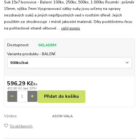
Suk 15x7 borovice - Balení: 100ks, 250ks, 500ks, 1.000ks Rozměr : průměr
15mm, výška 7mm Vyspravovací zátky-suky jsou určeny na opravy
nezdravých suků a jiných nepřípustných vad v rostlém dřevě. Jejich
použitím se zhodnocuje i méně jakostní materiál. Díky podélnému řezu
na pohledové straně větvové ...
celý popis
Dostupnost
SKLADEM
Varianta produktu - BALENÍ
596,29 Kč
/
ks
492,80 Kč
bez DPH
Přidat do košíku
Výrobce:
ASON-VALA
Do oblíbených