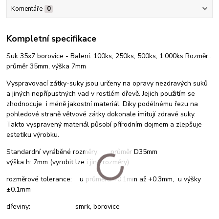
Komentáře
0
Kompletní specifikace
Suk 35x7 borovice - Balení: 100ks, 250ks, 500ks, 1.000ks Rozměr :
průměr 35mm, výška 7mm
Vyspravovací zátky-suky jsou určeny na opravy nezdravých suků
a jiných nepřípustných vad v rostlém dřevě. Jejich použitím se
zhodnocuje i méně jakostní materiál. Díky podélnému řezu na
pohledové straně větvové zátky dokonale imitují zdravé suky.
Takto vyspravený materiál působí přírodním dojmem a zlepšuje
estetiku výrobku.
Standardní vyráběné rozměry: průměr D35mm
výška h: 7mm (vyrobit lze i jiné rozměry)
rozměrové tolerance: u průměru +0.1mm až +0.3mm, u výšky
±0.1mm
dřeviny: smrk, borovice