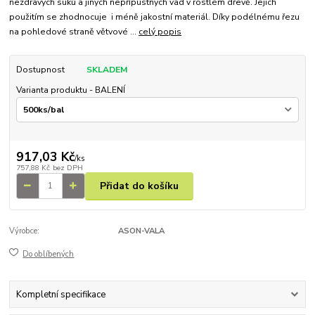
nezdravých suků a jiných nepřípustných vad v rostlém dřevě. Jejich
použitím se zhodnocuje i méně jakostní materiál. Díky podélnému řezu
na pohledové straně větvové ...
celý popis
Dostupnost
SKLADEM
Varianta produktu - BALENÍ
917,03 Kč
/
ks
757,88 Kč
bez DPH
Přidat do košíku
Výrobce:
ASON-VALA
Do oblíbených
Kompletní specifikace