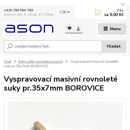
0
ks
+420 799 500 769
CZK
za
0,00 Kč
pracovní dny 8-11hod.,13-15hod.
Menu
Hledat
Úvod
Suky-zátky rovnoleté masivní
Vyspravovací masivní rovnoleté
suky pr.35x7mm BOROVICE
Vyspravovací masivní rovnoleté
suky pr.35x7mm BOROVICE