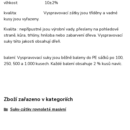
vlhkost: 10±2%
kvalita: Vyspravovací zátky jsou tříděny a vadné
kusy jsou vyřazeny.
Kvalita : nepřípustné jsou výrobní vady, přesleny na pohledové
straně, kůra, trhliny, hniloba nebo zabarvení dřeva. Vyspravovací
suky této jakosti obsahují dřeň.
balení: Vyspravovací suky jsou běžně baleny do PE sáčků po 100,
250, 500 a 1.000 kusech. Každé balení obsahuje 2 % kusů navíc.
Zboží zařazeno v kategoriích
Suky-zátky rovnoleté masivní