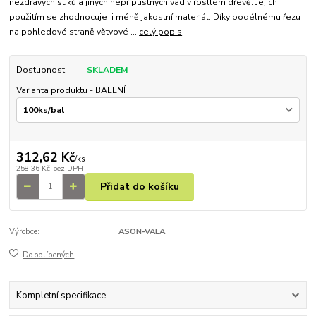
nezdravých suků a jiných nepřípustných vad v rostlém dřevě. Jejich
použitím se zhodnocuje i méně jakostní materiál. Díky podélnému řezu
na pohledové straně větvové ...
celý popis
Dostupnost
SKLADEM
Varianta produktu - BALENÍ
312,62 Kč
/
ks
258,36 Kč
bez DPH
Přidat do košíku
Výrobce:
ASON-VALA
Do oblíbených
Kompletní specifikace