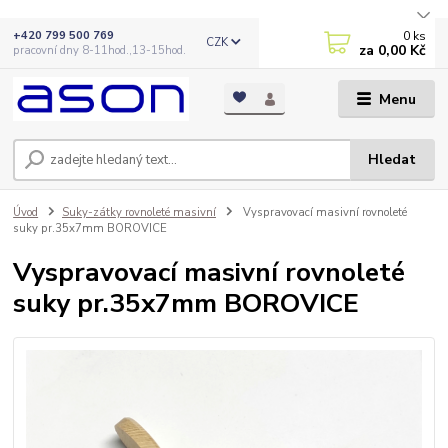
0
ks
+420 799 500 769
CZK
za
0,00 Kč
pracovní dny 8-11hod.,13-15hod.
Menu
Hledat
Úvod
Suky-zátky rovnoleté masivní
Vyspravovací masivní rovnoleté
suky pr.35x7mm BOROVICE
Vyspravovací masivní rovnoleté
suky pr.35x7mm BOROVICE