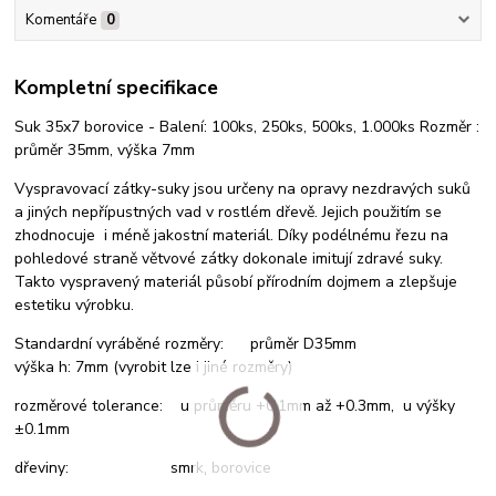
Komentáře
0
Kompletní specifikace
Suk 35x7 borovice - Balení: 100ks, 250ks, 500ks, 1.000ks Rozměr :
průměr 35mm, výška 7mm
Vyspravovací zátky-suky jsou určeny na opravy nezdravých suků
a jiných nepřípustných vad v rostlém dřevě. Jejich použitím se
zhodnocuje i méně jakostní materiál. Díky podélnému řezu na
pohledové straně větvové zátky dokonale imitují zdravé suky.
Takto vyspravený materiál působí přírodním dojmem a zlepšuje
estetiku výrobku.
Standardní vyráběné rozměry: průměr D35mm
výška h: 7mm (vyrobit lze i jiné rozměry)
rozměrové tolerance: u průměru +0.1mm až +0.3mm, u výšky
±0.1mm
dřeviny: smrk, borovice