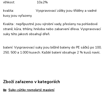
vlhkost: 10±2%
kvalita: Vyspravovací zátky jsou tříděny a vadné
kusy jsou vyřazeny.
Kvalita : nepřípustné jsou výrobní vady, přesleny na pohledové
straně, kůra, trhliny, hniloba nebo zabarvení dřeva. Vyspravovací
suky této jakosti obsahují dřeň.
balení: Vyspravovací suky jsou běžně baleny do PE sáčků po 100,
250, 500 a 1.000 kusech. Každé balení obsahuje 2 % kusů navíc.
Zboží zařazeno v kategoriích
Suky-zátky rovnoleté masivní