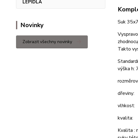
LEPIDLA
Komple
Suk 35x7
Novinky
Vyspravov
zhodnocuj
Zobrazit všechny novinky
Takto vys
Standar
výška h: 
rozměrov
dřevin
vlhk
kvalita:
Kvalita :
suky této