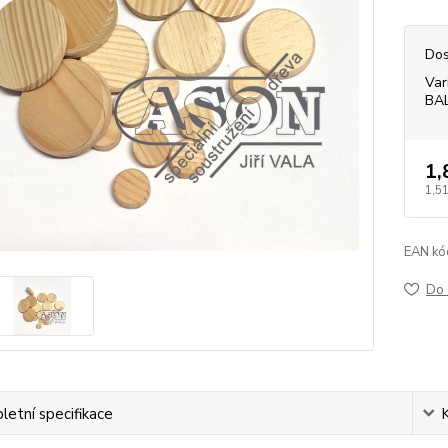
Dos
Var
BA
1,
1,51
EAN kó
Do 
etní specifikace