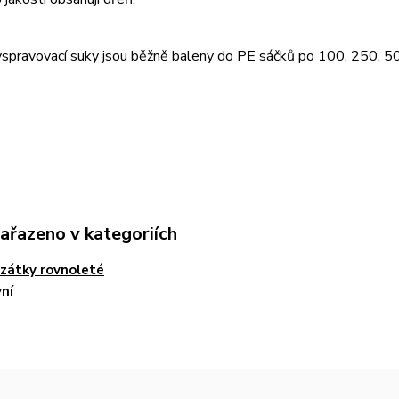
yspravovací suky jsou běžně baleny do PE sáčků po 100, 250, 5
zařazeno v kategoriích
zátky rovnoleté
ní