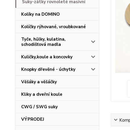
Suky-zátky rovnoleté masivní
Kolíky na DOMINO
Kolíčky rýhované, vroubkované
Tyče, hůlky, kulatina,
schodišťová madla
Kuličky,koule a koncovky
Knopky dřevěné - úchytky
Věšáky a věšáčky
Kliky a dveřní koule
CWG / SWG suky
VÝPRODEJ
Kompl