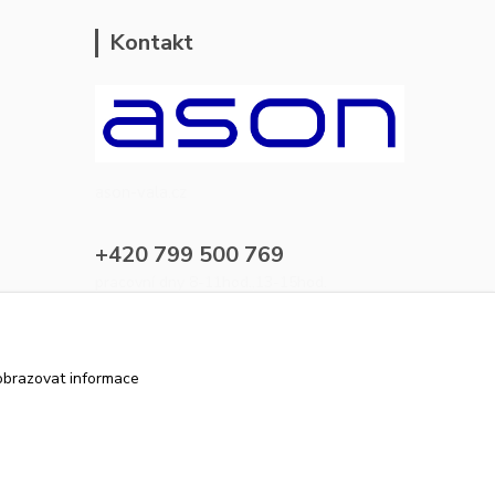
Kontakt
ason-vala.cz
+420 799 500 769
pracovní dny 8-11hod.,13-15hod.
info@ason-vala.cz
obrazovat informace