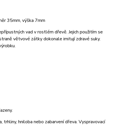
růměr 35mm, výška 7mm
přípustných vad v rostlém dřevě. Jejich použitím se
traně větvové zátky dokonale imitují zdravé suky.
výrobku.
azeny.
a, trhliny, hniloba nebo zabarvení dřeva. Vyspravovací