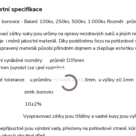
tní specifikace
 borovice - Balení: 100ks, 250ks, 500ks, 1.000ks Rozměr : p
ací zátky-suky jsou určeny na opravy nezdravých suků a jiných ne
e i méně jakostní materiál. Díky podélnému řezu na pohledové s
pravený materiál působí přírodním dojmem a zlepšuje estetiku 
dní vyráběné rozměry: průměr D35mm
7mm (vyrobit lze i jiné rozměry)
é tolerance: u průměru +0.1mm až +0.3mm, u výšky ±0.1mm
y: smrk, borovice
ost: 10±2%
 Vyspravovací zátky jsou tříděny a vadné kusy jsou vyř
 nepřípustné jsou výrobní vady, přesleny na pohledové straně, kůr
 jakosti obsahují dřeň.