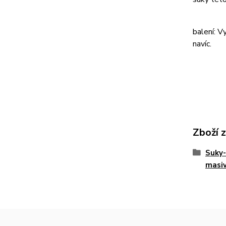
balení: V
navíc.
Zboží 
Suky-
masiv