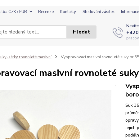
atba CZK / EUR
Recenze
Kontakty
Sledování zásilek
Informace
Nevíte
Hledat
+420
pracov
uky-zátky rovnoleté masivní
Vyspravovací masivní rovnoleté suky p
ravovací masivní rovnoleté s
Vysp
boro
Suk 35
průměr
opravy
Jejich 
podéln