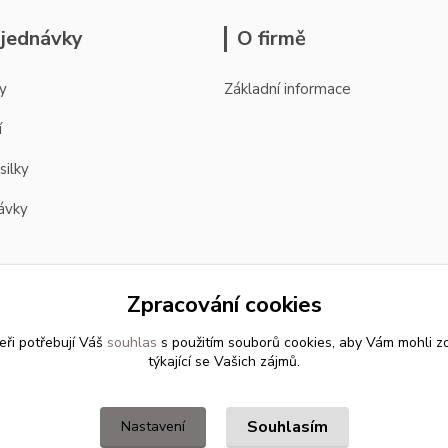
jednávky
O firmě
y
Základní informace
í
silky
ávky
Zpracování cookies
eři potřebují Váš
souhlas
s použitím souborů cookies, aby Vám mohli z
týkající se Vašich zájmů.
Souhlasím
Nastavení