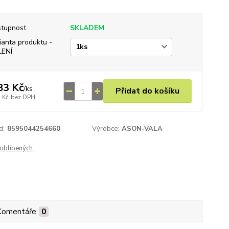
tupnost
SKLADEM
ianta produktu -
LENÍ
83 Kč
/
ks
Přidat do košíku
 Kč
bez DPH
d:
8595044254660
Výrobce:
ASON-VALA
oblíbených
Komentáře
0