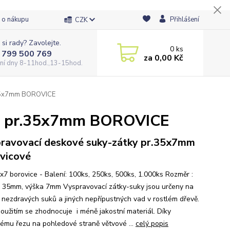
 o nákupu
Přihlášení
CZK
 si rady? Zavolejte.
0
ks
 799 500 769
za
0,00 Kč
ní dny 8-11hod.,13-15hod.
r.35x7mm BOROVICE
uky pr.35x7mm BOROVICE
ravovací deskové suky-zátky pr.35x7mm
vicové
x7 borovice - Balení: 100ks, 250ks, 500ks, 1.000ks Rozměr :
 35mm, výška 7mm Vyspravovací zátky-suky jsou určeny na
 nezdravých suků a jiných nepřípustných vad v rostlém dřevě.
použitím se zhodnocuje i méně jakostní materiál. Díky
ému řezu na pohledové straně větvové ...
celý popis