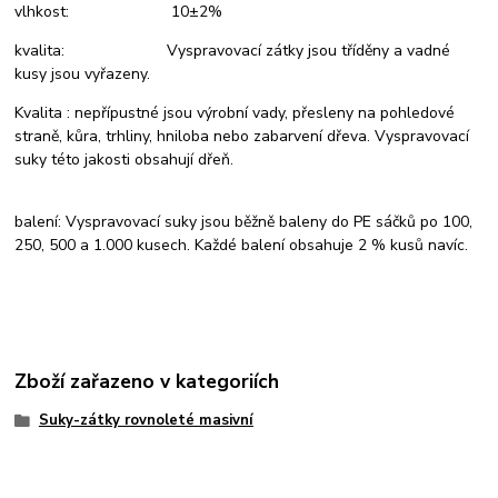
vlhkost: 10±2%
kvalita: Vyspravovací zátky jsou tříděny a vadné
kusy jsou vyřazeny.
Kvalita : nepřípustné jsou výrobní vady, přesleny na pohledové
straně, kůra, trhliny, hniloba nebo zabarvení dřeva. Vyspravovací
suky této jakosti obsahují dřeň.
balení: Vyspravovací suky jsou běžně baleny do PE sáčků po 100,
250, 500 a 1.000 kusech. Každé balení obsahuje 2 % kusů navíc.
Zboží zařazeno v kategoriích
Suky-zátky rovnoleté masivní