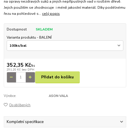
na opravy nezdravých suků a jiných nepřípustných vad v rostlém dřevě.
Jejich použitím se zhodnocuje i méně jakostní materiál. Díky podélnému
řezu na pohledové s...
celý popis
Dostupnost
SKLADEM
Varianta produktu - BALENÍ
352,35 Kč
/
ks
291,20 Kč
bez DPH
Přidat do košíku
Výrobce:
ASON-VALA
Do oblíbených
Kompletní specifikace