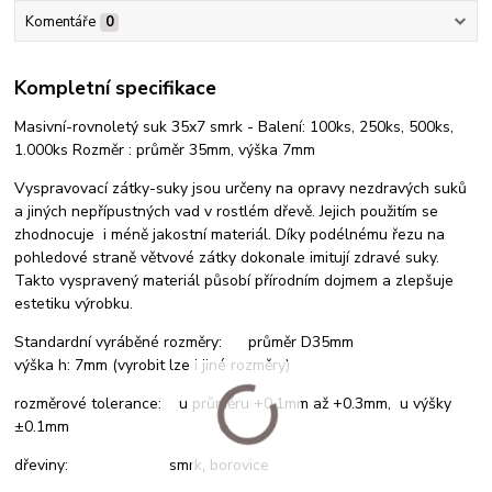
Komentáře
0
Kompletní specifikace
Masivní-rovnoletý suk 35x7 smrk - Balení: 100ks, 250ks, 500ks,
1.000ks Rozměr : průměr 35mm, výška 7mm
Vyspravovací zátky-suky jsou určeny na opravy nezdravých suků
a jiných nepřípustných vad v rostlém dřevě. Jejich použitím se
zhodnocuje i méně jakostní materiál. Díky podélnému řezu na
pohledové straně větvové zátky dokonale imitují zdravé suky.
Takto vyspravený materiál působí přírodním dojmem a zlepšuje
estetiku výrobku.
Standardní vyráběné rozměry: průměr D35mm
výška h: 7mm (vyrobit lze i jiné rozměry)
rozměrové tolerance: u průměru +0.1mm až +0.3mm, u výšky
±0.1mm
dřeviny: smrk, borovice