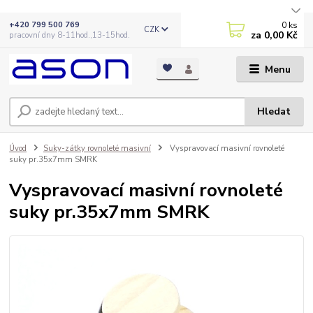
0
ks
+420 799 500 769
CZK
za
0,00 Kč
pracovní dny 8-11hod.,13-15hod.
Menu
Hledat
Úvod
Suky-zátky rovnoleté masivní
Vyspravovací masivní rovnoleté
suky pr.35x7mm SMRK
Vyspravovací masivní rovnoleté
suky pr.35x7mm SMRK