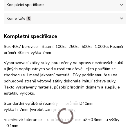
Kompletní specifikace
Komentáře
0
Kompletní specifikace
Suk 40x7 borovice - Balení: 100ks, 250ks, 500ks, 1.000ks Rozměr :
průměr 40mm, výška 7mm
Vyspravovací zátky-suky jsou určeny na opravy nezdravých suků
a jiných nepřípustných vad v rostlém dřevě. Jejich použitím se
zhodnocuje i méně jakostní materiál. Díky podélnému řezu na
pohledové straně větvové zátky dokonale imitují zdravé suky.
Takto vyspravený materiál působí přírodním dojmem a zlepšuje
estetiku výrobku.
Standardní vyráběné rozměry: průměr D40mm
výška h: 7mm (vyrobit lze i jiné rozměry)
rozměrové tolerance: u průměru +0.1mm až +0.3mm, u výšky
±0.1mm