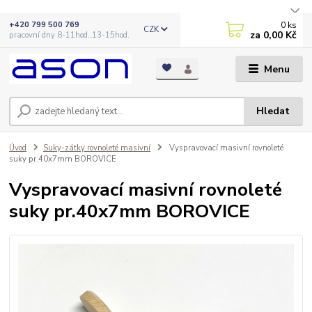
0
ks
+420 799 500 769
CZK
za
0,00 Kč
pracovní dny 8-11hod.,13-15hod.
Menu
Hledat
Úvod
Suky-zátky rovnoleté masivní
Vyspravovací masivní rovnoleté
suky pr.40x7mm BOROVICE
Vyspravovací masivní rovnoleté
suky pr.40x7mm BOROVICE