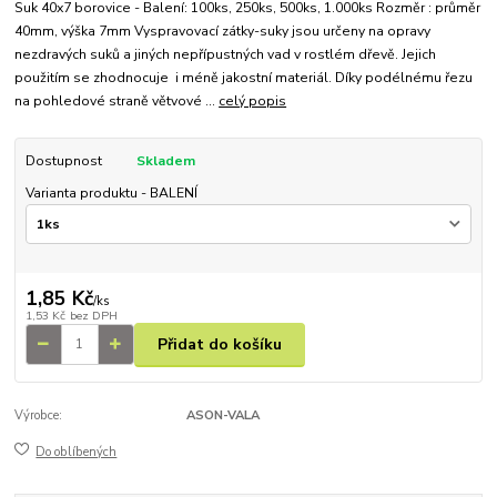
Suk 40x7 borovice - Balení: 100ks, 250ks, 500ks, 1.000ks Rozměr : průměr
40mm, výška 7mm Vyspravovací zátky-suky jsou určeny na opravy
nezdravých suků a jiných nepřípustných vad v rostlém dřevě. Jejich
použitím se zhodnocuje i méně jakostní materiál. Díky podélnému řezu
na pohledové straně větvové ...
celý popis
Dostupnost
Skladem
Varianta produktu - BALENÍ
1,85 Kč
/
ks
1,53 Kč
bez DPH
Přidat do košíku
Výrobce:
ASON-VALA
Do oblíbených