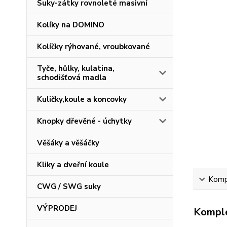
Suky-zátky rovnoleté masivní
Kolíky na DOMINO
Kolíčky rýhované, vroubkované
Tyče, hůlky, kulatina,
schodišťová madla
Kuličky,koule a koncovky
Knopky dřevěné - úchytky
Věšáky a věšáčky
Kliky a dveřní koule
Kompl
CWG / SWG suky
VÝPRODEJ
Komple