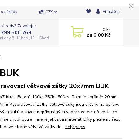
 o nákupu
Přihlášení
CZK
 si rady? Zavolejte.
0
ks
 799 500 769
za
0,00 Kč
ní dny 8-11hod.,13-15hod.
K
 BUK
ravovací větvové zátky 20x7mm BUK
x7 buk - Balení: 100ks,250ks,500ks Rozměr : průměr 20mm,
7mm Vyspravovací zátky-větvové suky jsou určeny na opravy
vých suků a jiných nepřípustných vad v rostlém dřevě. Jejich
ím se zhodnocuje i méně jakostní materiál. Díky příčnému řezu
ledové straně větvové zátky do...
celý popis