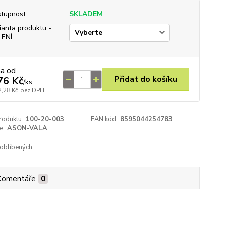
tupnost
SKLADEM
ianta produktu -
LENÍ
na od
Přidat do košíku
76 Kč
/
ks
2,28 Kč
bez DPH
roduktu:
100-20-003
EAN kód:
8595044254783
e:
ASON-VALA
oblíbených
Komentáře
0