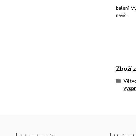
balení: V
navíc.
Zboží 
Větvo
vyspr