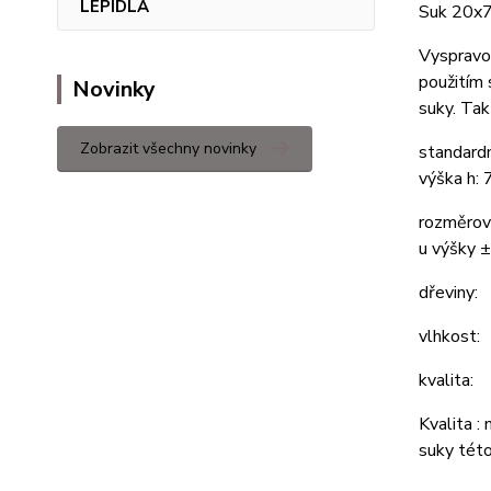
LEPIDLA
Suk 20x7
Vyspravov
použitím 
Novinky
suky. Tak
Zobrazit všechny novinky
standard
výška h:
rozměrov
u výšky 
dřeviny:
vlhk
kvalita:
Kvalita :
suky této