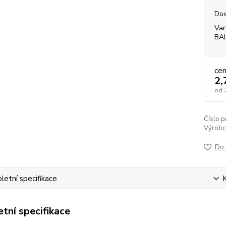
Dos
Var
BA
ce
2,
od
Číslo p
Výrobc
Do 
etní specifikace
tní specifikace