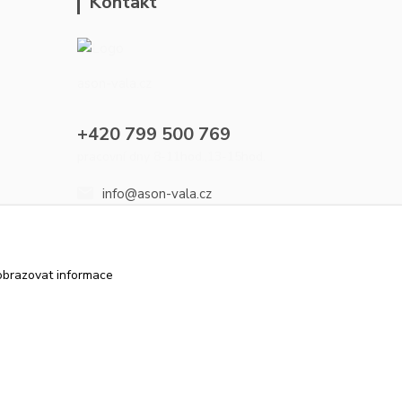
Kontakt
ason-vala.cz
+420 799 500 769
pracovní dny 8-11hod.,13-15hod.
info@ason-vala.cz
obrazovat informace
Vytvořeno na
Eshop-rychle.cz