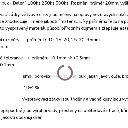
 buk - Balení: 100ks,250ks,500ks Rozměr : průměr 20mm, vý
ací zátky-větvové suky jsou určeny na opravy nezdravých suků a 
se zhodnocuje i méně jakostní materiál. Díky příčnému řezu na 
to vyspravený materiál působí přírodním dojmem a zlepšuje este
ní rozměry: průměr D: 10, 15, 20, 25, 30, 35mm
 7mm
é tolerance: u průměru +0.1mm až +0.3mm
±0.1mm
 smrk, borovice, modřín, dub, buk, jasan, javor, olše, bříz
ost: 10±2%
 Vyspravovací zátky jsou tříděny a vadné kusy jsou vyř
 nepřípustné jsou výrobní vady, přesleny na pohledové straně, kůr
 jakosti obsahují dřeň.