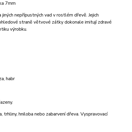
ška 7mm
jiných nepřípustných vad v rostlém dřevě. Jejich
pohledové straně větvové zátky dokonale imitují zdravé
tiku výrobku.
a, habr
azeny.
a, trhliny, hniloba nebo zabarvení dřeva. Vyspravovací