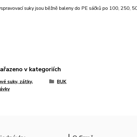
yspravovací suky jsou běžně baleny do PE sáčků po 100, 250, 5
zařazeno v kategoriích
vé suky, zátky,
BUK
ávky