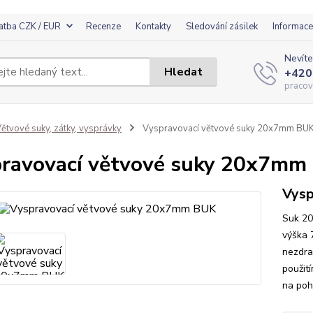
atba CZK / EUR
Recenze
Kontakty
Sledování zásilek
Informace
Nevíte
Hledat
+420
pracov
ětvové suky, zátky, vysprávky
Vyspravovací větvové suky 20x7mm BU
ravovací větvové suky 20x7mm
Vysp
Suk 20
výška 
nezdra
použit
na poh