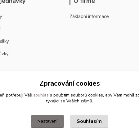
jednávky
O firmě
y
Základní informace
í
silky
ávky
Zpracování cookies
eři potřebují Váš
souhlas
s použitím souborů cookies, aby Vám mohli z
týkající se Vašich zájmů.
Souhlasím
Nastavení