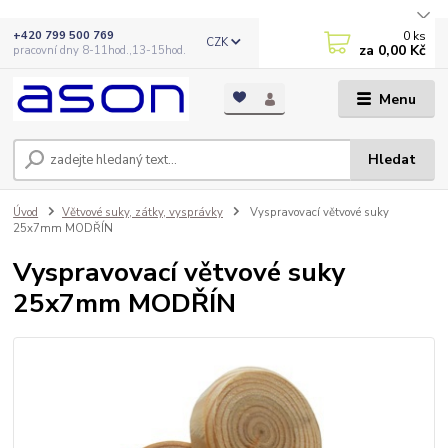
0
ks
+420 799 500 769
CZK
za
0,00 Kč
pracovní dny 8-11hod.,13-15hod.
Menu
Hledat
Úvod
Větvové suky, zátky, vysprávky
Vyspravovací větvové suky
25x7mm MODŘÍN
Vyspravovací větvové suky
25x7mm MODŘÍN