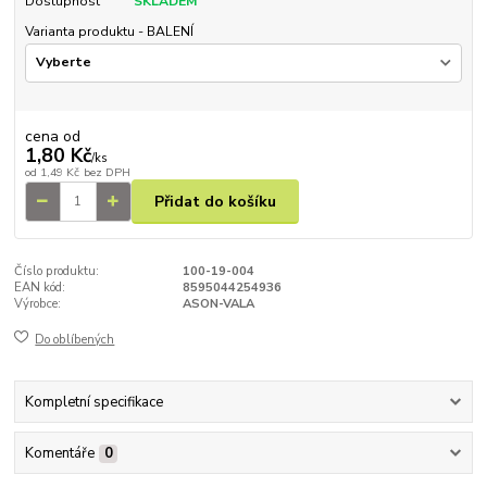
Dostupnost
SKLADEM
Varianta produktu - BALENÍ
cena od
1,80 Kč
/
ks
od
1,49 Kč
bez DPH
Přidat do košíku
Číslo produktu:
100-19-004
EAN kód:
8595044254936
Výrobce:
ASON-VALA
Do oblíbených
Kompletní specifikace
Komentáře
0