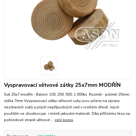
Vyspravovací větvové zátky 25x7mm MODŘÍN
Suk 25x7 modřín - Balení: 100, 250, 500, 1.000ks Rozměr : průměr 25mm,
výška 7mm Vyspravovací zátky-větvové suky jsou určeny na opravy
nezdravých suků a jiných nepřípustných vad v rostlém dřevě. Jejich
použitím se zhodnocuje i méně jakostní materiál. Díky příčnému řezu na
pohledové straně větvové ...
celý popis