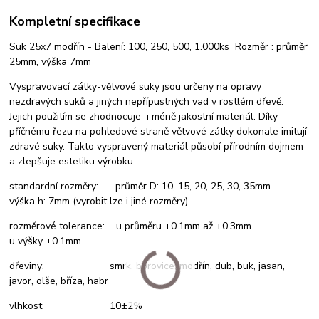
Kompletní specifikace
Suk 25x7 modřín - Balení: 100, 250, 500, 1.000ks Rozměr : průměr
25mm, výška 7mm
Vyspravovací zátky-větvové suky jsou určeny na opravy
nezdravých suků a jiných nepřípustných vad v rostlém dřevě.
Jejich použitím se zhodnocuje i méně jakostní materiál. Díky
příčnému řezu na pohledové straně větvové zátky dokonale imitují
zdravé suky. Takto vyspravený materiál působí přírodním dojmem
a zlepšuje estetiku výrobku.
standardní rozměry: průměr D: 10, 15, 20, 25, 30, 35mm
výška h: 7mm (vyrobit lze i jiné rozměry)
rozměrové tolerance: u průměru +0.1mm až +0.3mm
u výšky ±0.1mm
dřeviny: smrk, borovice, modřín, dub, buk, jasan,
javor, olše, bříza, habr
vlhkost: 10±2%