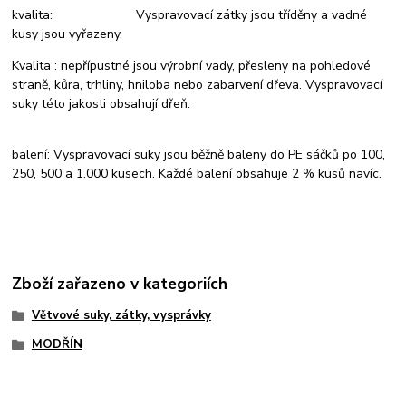
kvalita: Vyspravovací zátky jsou tříděny a vadné
kusy jsou vyřazeny.
Kvalita : nepřípustné jsou výrobní vady, přesleny na pohledové
straně, kůra, trhliny, hniloba nebo zabarvení dřeva. Vyspravovací
suky této jakosti obsahují dřeň.
balení: Vyspravovací suky jsou běžně baleny do PE sáčků po 100,
250, 500 a 1.000 kusech. Každé balení obsahuje 2 % kusů navíc.
Zboží zařazeno v kategoriích
Větvové suky, zátky, vysprávky
MODŘÍN