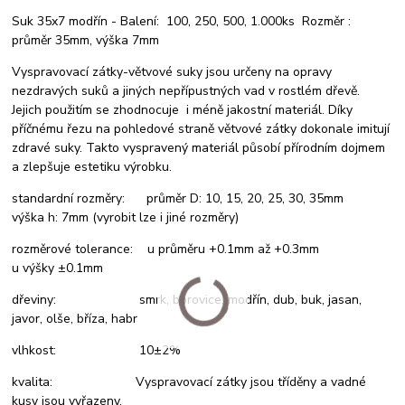
Suk 35x7 modřín - Balení: 100, 250, 500, 1.000ks Rozměr :
průměr 35mm, výška 7mm
Vyspravovací zátky-větvové suky jsou určeny na opravy
nezdravých suků a jiných nepřípustných vad v rostlém dřevě.
Jejich použitím se zhodnocuje i méně jakostní materiál. Díky
příčnému řezu na pohledové straně větvové zátky dokonale imitují
zdravé suky. Takto vyspravený materiál působí přírodním dojmem
a zlepšuje estetiku výrobku.
standardní rozměry: průměr D: 10, 15, 20, 25, 30, 35mm
výška h: 7mm (vyrobit lze i jiné rozměry)
rozměrové tolerance: u průměru +0.1mm až +0.3mm
u výšky ±0.1mm
dřeviny: smrk, borovice, modřín, dub, buk, jasan,
javor, olše, bříza, habr
vlhkost: 10±2%
kvalita: Vyspravovací zátky jsou tříděny a vadné
kusy jsou vyřazeny.