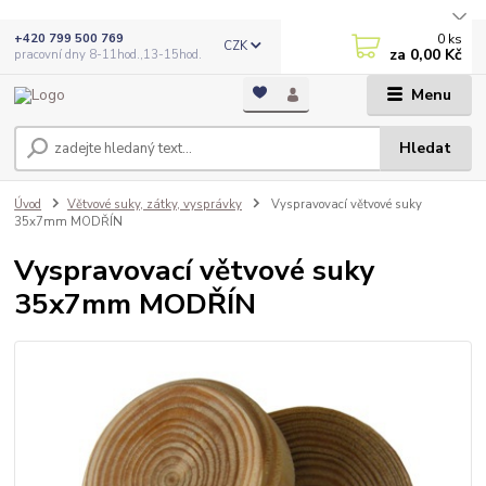
0
ks
+420 799 500 769
CZK
za
0,00 Kč
pracovní dny 8-11hod.,13-15hod.
Menu
Hledat
Úvod
Větvové suky, zátky, vysprávky
Vyspravovací větvové suky
35x7mm MODŘÍN
Vyspravovací větvové suky
35x7mm MODŘÍN