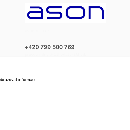
ason-vala.cz
+420 799 500 769
pracovní dny 8-11hod.,13-15hod.
info@ason-vala.cz
obrazovat informace
Vytvořeno na
Eshop-rychle.cz