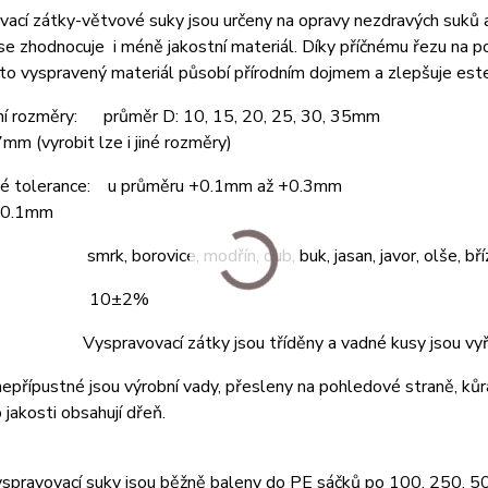
ací zátky-větvové suky jsou určeny na opravy nezdravých suků a 
se zhodnocuje i méně jakostní materiál. Díky příčnému řezu na 
to vyspravený materiál působí přírodním dojmem a zlepšuje este
ní rozměry: průměr D: 10, 15, 20, 25, 30, 35mm
7mm (vyrobit lze i jiné rozměry)
é tolerance: u průměru +0.1mm až +0.3mm
±0.1mm
 smrk, borovice, modřín, dub, buk, jasan, javor, olše, bříz
ost: 10±2%
 Vyspravovací zátky jsou tříděny a vadné kusy jsou vyř
 nepřípustné jsou výrobní vady, přesleny na pohledové straně, kůr
 jakosti obsahují dřeň.
yspravovací suky jsou běžně baleny do PE sáčků po 100, 250, 5