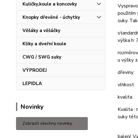
Kuličky,koule a koncovky
Vyspravov
použitím 
Knopky dřevěné - úchytky
suky. Tak
Věšáky a věšáčky
standard
výška h: 
Kliky a dveřní koule
rozměrov
CWG / SWG suky
u výšky 
VÝPRODEJ
dřeviny:
LEPIDLA
vlhk
kvalita:
Novinky
Kvalita :
suky této
Zobrazit všechny novinky
balení: V