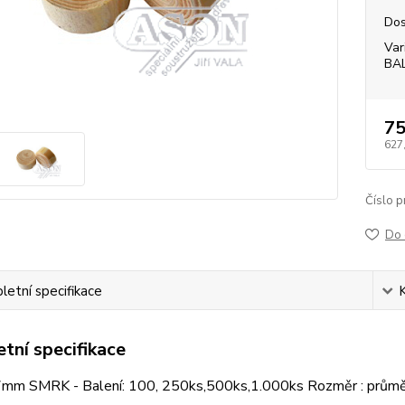
Dos
Var
BA
75
627
Číslo p
Do 
etní specifikace
tní specifikace
mm SMRK - Balení: 100, 250ks,500ks,1.000ks Rozměr : prů