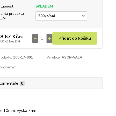
tupnost
SKLADEM
ianta produktu -
LENÍ
8,67 Kč
/
ks
Přidat do košíku
,00 Kč
bez DPH
roduktu:
100-17-001
Výrobce:
ASON-VALA
oblíbených
Komentáře
0
měr 10mm, výška 7mm