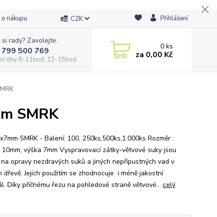
 o nákupu
Přihlášení
CZK
 si rady? Zavolejte.
0
ks
 799 500 769
za
0,00 Kč
ní dny 8-11hod.,13-15hod.
 SMRK
7mm SMRK
x7mm SMRK - Balení: 100, 250ks,500ks,1.000ks Rozměr :
 10mm, výška 7mm Vyspravovací zátky-větvové suky jsou
 na opravy nezdravých suků a jiných nepřípustných vad v
m dřevě. Jejich použitím se zhodnocuje i méně jakostní
ál. Díky příčnému řezu na pohledové straně větvové...
celý