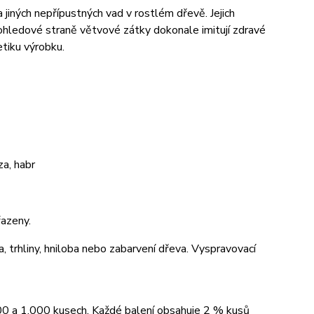
jiných nepřípustných vad v rostlém dřevě. Jejich
pohledové straně větvové zátky dokonale imitují zdravé
tiku výrobku.
a, habr
azeny.
a, trhliny, hniloba nebo zabarvení dřeva. Vyspravovací
00 a 1.000 kusech. Každé balení obsahuje 2 % kusů