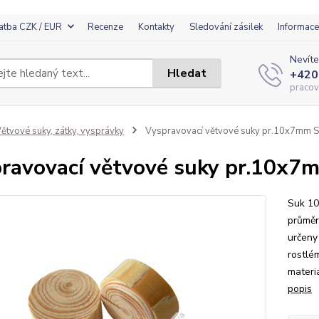
atba CZK / EUR
Recenze
Kontakty
Sledování zásilek
Informace
Nevíte
Hledat
+420
pracov
ětvové suky, zátky, vysprávky
Vyspravovací větvové suky pr.10x7mm
ravovací větvové suky pr.10x
Suk 10
průměr
určeny
rostlé
materi
popis