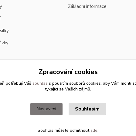
y
Základní informace
í
silky
ávky
Zpracování cookies
eři potřebují Váš
souhlas
s použitím souborů cookies, aby Vám mohli z
týkající se Vašich zájmů.
Souhlasím
Nastavení
Souhlas můžete odmítnout
zde
.